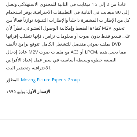
عادةً من 2 إلى 15 ميغابت في الثانية للمحتوى الاستهلاكي وتصل
إلى 80 ميغابت في الثانية في التطبيقات الاحترافية. يوفر استخدام
كل من الإطارات المشفرة داخلياً والإطارات التنبؤية توازناً فعالاً بين
كفاءة الضغط وإمكانية الوصول العشوائي. نظراً لأن M2V تحتوي
على فيديو فقط بدون صوت أو معلومات تزامن، فإنها تتطلب إقرانها
بملف صوتي منفصل للتشغيل الكامل. تتوقع برامج تأليف DVD
عادةً إدخال M2V مع ملفات صوت AC3 أو LPCM، مما يجعل هذه
الصيغة خطوة وسيطة أساسية في سير عمل إعداد الأقراص
الاحترافية وتحضير البث.
Moving Picture Experts Group
:
المطوّر
الإصدار الأول
: يوليو ١٩٩٥