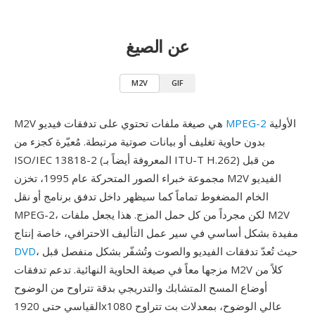
عن الصيغ
M2V
GIF
الأولية
MPEG-2
M2V هي صيغة ملفات تحتوي على تدفقات فيديو
بدون حاوية تغليف أو بيانات صوتية مرتبطة. مُعيّرة كجزء من
ISO/IEC 13818-2 (المعروفة أيضاً بـ ITU-T H.262) من قبل
مجموعة خبراء الصور المتحركة عام 1995، تخزن M2V الفيديو
الخام المضغوط تماماً كما سيظهر داخل تدفق برنامج أو نقل
MPEG-2، لكن مجرداً من كل حمل المزج. هذا يجعل ملفات M2V
مفيدة بشكل أساسي في سير عمل التأليف الاحترافي، خاصة إنتاج
، حيث تُعدّ تدفقات الفيديو والصوت وتُشفّر بشكل منفصل قبل
DVD
مزجها معاً في صيغة الحاوية النهائية. تدعم تدفقات M2V كلاً من
أوضاع المسح المتشابك والتدريجي بدقة تتراوح من الوضوح
القياسي حتى 1920x1080 عالي الوضوح، بمعدلات بت تتراوح