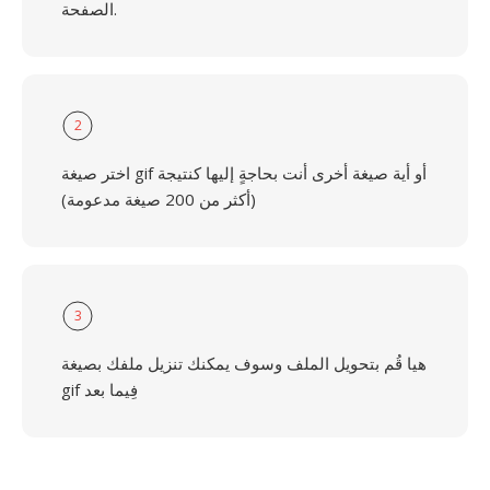
الصفحة.
2
اختر صيغة gif أو أية صيغة أخرى أنت بحاجةٍ إليها كنتيجة
(أكثر من 200 صيغة مدعومة)
3
هيا قُم بتحويل الملف وسوف يمكنك تنزيل ملفك بصيغة
gif فِيما بعد