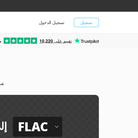
تسجيل
تسجيل الدخول
تقييم على
10,220
م
استخرج
FLAC
إل