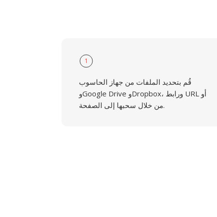
1
قُم بتحديد الملفات من جهاز الحاسوب
وGoogle Drive وDropbox، ورابط URL أو
من خلال سحبها إلى الصفحة.