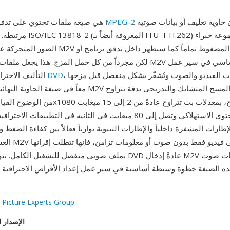
الأولية بدون حاوية تغليف أو بيانات صوتية
MPEG-2
M2V هي صيغة ملفات تحتوي على تدفقات فيديو
مرتبطة. مُعيّرة كجزء من  13818-2
، حيث تُعدّ تدفقات الفيديو والصوت وتُشفّر بشكل منفصل قبل مزجها
DVD
التأليف الاحترافي، خاصة إنتاج
معاً في صيغة الحاوية النهائية. تدعم تدفقات M2V كلاً من أوضاع ا
في الثانية للمحتوى الاستهلاكي وتصل إلى 80 ميغابت في الثانية في التطبيقا
طارات المشفرة داخلياً والإطارات التنبؤية توازناً فعالاً بين كفاءة الضغط 
العشوائي. نظراً ل
بملف صوتي منفصل للتشغيل الكامل. تتوقع برامج تأليف DVD عادةً إدخا
 Picture Experts Group
الإصدار ا