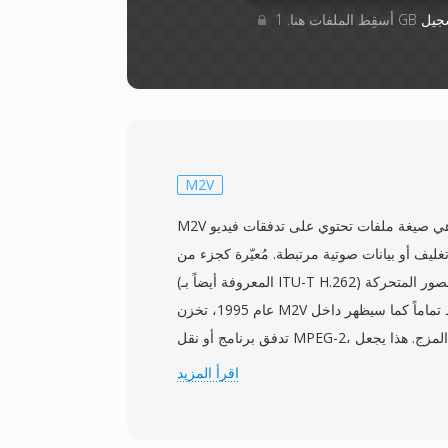
جيل
M2V
M2V هي صيغة ملفات تحتوي على تدفقات فيديو MPEG-2 الأولية بدون
يف أو بيانات صوتية مرتبطة. مُعيّرة كجزء من ISO/IEC 13818-2
(المعروفة أيضاً بـ ITU-T H.262) من قبل مجموعة خبراء الصور المتحركة
عام 1995، تخزن M2V الفيديو الخام المضغوط تماماً كما سيظهر داخل
تدفق برنامج أو نقل MPEG-2، لكن مجرداً من كل حمل المزج. هذا يجعل
ملفات M2V مفيدة بشكل أساسي في سير عمل التأليف الاحترافي، خاصة
اقرأ المزيد
إنتاج DVD، حيث تُعدّ تدفقات الفيديو والصوت وتُشفّر بشكل منفصل قبل
ها معاً في صيغة الحاوية النهائية. تدعم تدفقات M2V كلاً من أوضاع