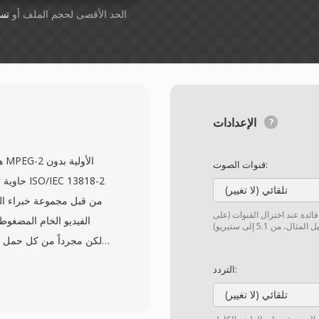
أسقِط الملفات هنا. 1 GB الحد الأقصى لحجم الملف أو
تس
الإعدادات
قنوات الصوت:
حاوية تغل
تلقائي (لا تغيير)
 فائدة عند اختزال القنوات (على
التردد:
تلقائي (لا تغيير)
مزج