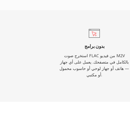
ترميز. ثانياً، بيانات وصفية مدمجة عبر تعليقات Vorbis وصور
مكتبات دون ملفات مرافقة. ثالثاً، ترخيص مفتوح
ت اختراع أو رسوم، مما يزيل العوائق القانونية
أمام المطورين ومصنّعي الأجهزة.
بدون برامج
استخرج صوت FLAC من فيديو M2V
بالكامل في متصفحك. يعمل على أي جهاز
— هاتف أو جهاز لوحي أو حاسوب محمول
أو مكتبي.