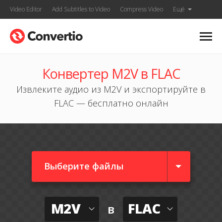
Video Editor
Add Subtitles to Video
Compress Video
Ещё
Конвертер M2V в FLAC
Извлеките аудио из M2V и экспортируйте в
FLAC — бесплатно онлайн
Выберите файлы
M2V
FLAC
в