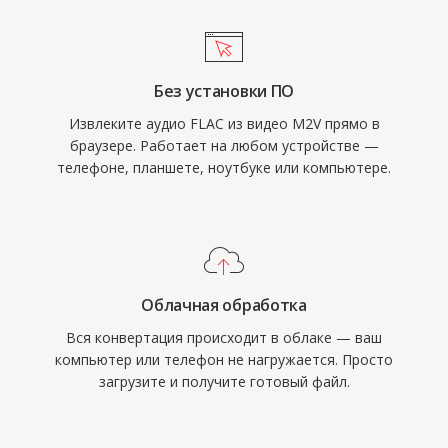
сервисы вроде Tidal и Amazon Music
вместе с аудиофайлами AC3 или LPCM, что
используют FLAC для lossless-тарифов,
делает этот формат важным
подтверждая доверие индустрии к кодеку.
промежуточным звеном в
Без установки ПО
Три ключевых преимущества делают FLAC
профессиональном мастеринге дисков и
Извлеките аудио FLAC из видео M2V прямо в
убедительным выбором. Во-первых, полное
подготовке к телевещанию.
браузере. Работает на любом устройстве —
побитовое восстановление исходного
телефоне, планшете, ноутбуке или компьютере.
сигнала при декодировании. Во-вторых,
встроенные метаданные через
комментарии Vorbis и обложки альбомов
поддерживают порядок в библиотеках без
дополнительных файлов. В-третьих,
Облачная обработка
открытая лицензия означает отсутствие
Вся конвертация происходит в облаке — ваш
патентов и роялти, устраняя юридические
компьютер или телефон не нагружается. Просто
барьеры для разработчиков и
загрузите и получите готовый файл.
производителей оборудования.