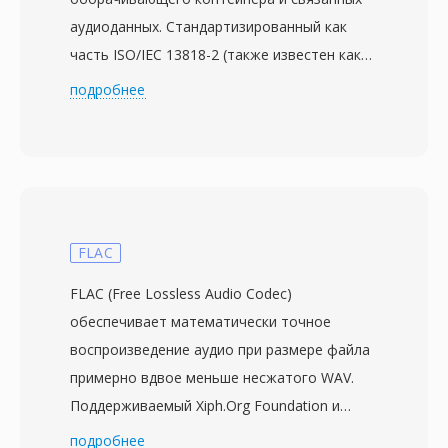
аудиоданных. Стандартизированный как
часть ISO/IEC 13818-2 (также известен как
ITU-T H.262) группой Moving Picture Experts
подробнее
Group в 1995 году, M2V хранит сырое
сжатое видео в том виде, в котором оно
присутствовало бы в программном или
транспортном потоке MPEG-2, но без всех
накладных расходов на
мультиплексирование. Это делает файлы
FLAC
M2V полезными прежде всего в
FLAC (Free Lossless Audio Codec)
профессиональных процессах авторинга,
обеспечивает математически точное
особенно при производстве DVD, где
воспроизведение аудио при размере файла
видео- и аудиопотоки подготавливаются и
примерно вдвое меньше несжатого WAV.
кодируются раздельно, а затем
Поддерживаемый Xiph.Org Foundation и
объединяются в финальный контейнерный
выпущенный в 2001 году, он быстро стал
подробнее
формат. Потоки M2V поддерживают