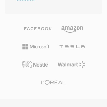
де-факто открытым стандартом
чересстрочный и прогрессивный режимы
архивирования музыки без потерь. Кодер
развёртки при разрешениях от
применяет линейное предсказание для
стандартного до 1920x1080 HD с
моделирования каждого аудиоблока, а
битрейтами от 2 до 15 Мбит/с для
затем кодирует остаток через разбиение
бытового контента и до 80 Мбит/с в
Райса — используя статистическое
профессиональных приложениях.
распределение ошибок предсказания для
Использование как внутрикадровых, так и
мощного сжатия без отбрасывания данных.
предсказательных кадров обеспечивает
Поддерживается разрядность до 32 бит и
эффективный баланс между степенью
частота дискретизации до 655 кГц, что
сжатия и возможностью произвольного
превышает требования аудио высокого
доступа. Поскольку M2V содержит только
разрешения. Аппаратная поддержка
видео без аудио и информации о
обширна: смартфоны, автомобильные
синхронизации, для полноценного
магнитолы, Blu-ray-плееры и практически
воспроизведения требуется сопряжение с
все настольные медиаприложения
отдельным аудиофайлом. Программы DVD-
декодируют FLAC нативно. Стриминговые
авторинга обычно ожидают на входе M2V