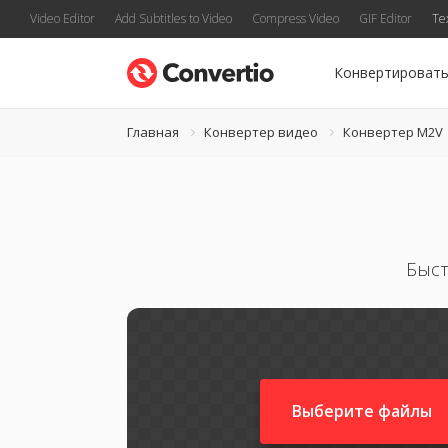
Video Editor
Add Subtitles to Video
Compress Video
GIF Editor
Te
Конвертироват
Главная
Конвертер видео
Конвертер M2V
Быст
Выберите файлы