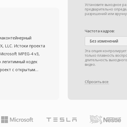
всего в
Установите выходное ра
а, особенно при
предварительно опреде
разрешений или вручну
потоки
льно, а затем
Частота кадров:
ный формат. Потоки
диаконтейнерный
прогрессивный режимы
Без изменений
X, LLC. Истоки проекта
ртного до 1920x1080
Эта опция контролирует 
Microsoft MPEG-4 v3,
только плавность воспр
я бытового контента и
длительность выходного
о легитимный кодек
ложениях.
видео.
проект с открытым
ак и предсказательных
етарным коммерческим
ланс между степенью
Сбросить все
EG-4 Part 2 (ASP), а
 доступа. Поскольку
жку H.264/AVC и HEVC.
 и информации о
в начале 2000-х
произведения
етражный фильм в
удиофайлом.
 с сохранением
идают на входе M2V
акая эффективность