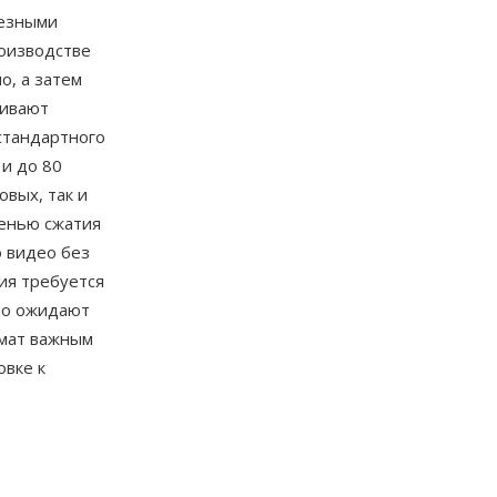
лезными
роизводстве
о, а затем
живают
стандартного
 и до 80
вых, так и
пенью сжатия
 видео без
ия требуется
но ожидают
рмат важным
овке к