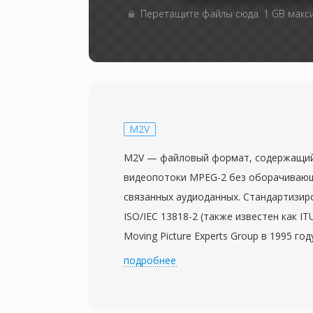
Перетащите файлы сюда. 1 GB мак
M2V
M2V — файловый формат, содержащи
видеопотоки MPEG-2 без оборачивающ
связанных аудиоданных. Стандартизир
ISO/IEC 13818-2 (также известен как IT
Moving Picture Experts Group в 1995 го
сжатое видео в том виде, в котором 
подробнее
в программном или транспортном пото
всех накладных расходов на мультипле