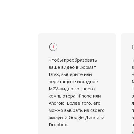
1
Чтобы преобразовать
ваше видео в формат
з
DIVX, выберите или
н
перетащите исходное
M
M2V-видео со своего
н
компьютера, iPhone или
в
Android. Более того, его
л
можно выбрать из своего
аккаунта Google Диск или
в
Dropbox.
э