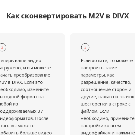
Как сконвертировать M2V в DIVX
2
3
Теперь ваше видео
Если хотите, то можете
агружено, и вы можете
настроить такие
ачать преобразование
параметры, как
2V в DIVX. Если это
разрешение, качество,
еобходимо, измените
соотношение сторон и
ыходной формат на
другие, нажав на значок
юбой из
шестеренки в строке с
поддерживаемых 37
файлом. Если
идеоформатов. После
необходимо, примените
того вы можете
настройки ко всем
добавить больше видео
видеофайлам и нажмите