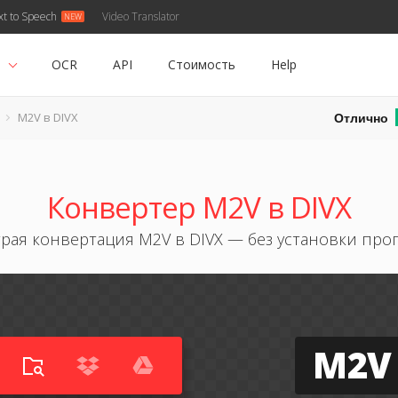
xt to Speech
Video Translator
ь
OCR
API
Стоимость
Help
Отлично
M2V в DIVX
Конвертер M2V в DIVX
рая конвертация M2V в DIVX — без установки про
M2V