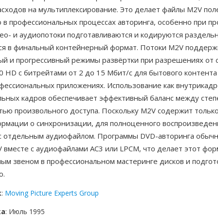
асходов на мультиплексирование. Это делает файлы M2V по
о в профессиональных процессах авторинга, особенно при п
део- и аудиопотоки подготавливаются и кодируются раздельн
я в финальный контейнерный формат. Потоки M2V поддер
ый и прогрессивный режимы развёртки при разрешениях от 
 HD с битрейтами от 2 до 15 Мбит/с для бытового контента
фессиональных приложениях. Использование как внутрикадро
льных кадров обеспечивает эффективный баланс между сте
тью произвольного доступа. Поскольку M2V содержит только
ормации о синхронизации, для полноценного воспроизведен
с отдельным аудиофайлом. Программы DVD-авторинга обыч
V вместе с аудиофайлами AC3 или LPCM, что делает этот фо
ым звеном в профессиональном мастеринге дисков и подгот
ю.
к
:
Moving Picture Experts Group
ка
: Июль 1995