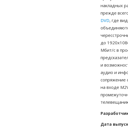
накладных р
прежде всег
DVD
, где ви
объединяютс
чересстрочн
до 1920x1080
Мбит/с в про
предсказате
и возможнос
аудио и инф
сопряжение 
на входе M2
промежуточн
телевещани
Разработчи
Дата выпус