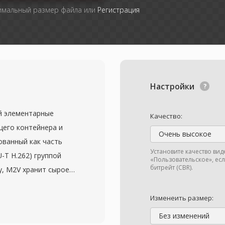
симальный размер файла или
Регистрация
Настройки
й элементарные
Качество:
его контейнера и
Очень высокое
ованный как часть
Установите качество ви
U-T H.262) группой
«Пользовательское», ес
битрейт (CBR).
ду, M2V хранит сырое
оно присутствовало бы
ке MPEG-2, но без
Изменеить размер:
ксирование. Это
Без изменений