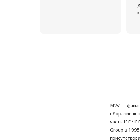
д
к
M2V — файло
оборачивающ
часть ISO/IE
Group в 1995
присутствова