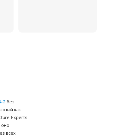
-2
без
анный как
cture Experts
 оно
ез всех