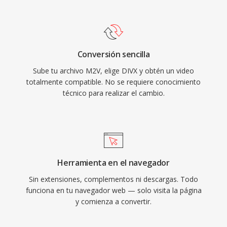
formato contenedor DivX Media Format (.divx)
esencial en la masterización profesional de
agrega funciones como menús interactivos,
discos y la preparación para difusion.
capítulos, subtítulos y pistas de audio
alternativas, aportando funcionalidad similar al
Conversión sencilla
DVD a los archivos digitales. La certificacion
Sube tu archivo M2V, elige DIVX y obtén un video
DivX se convirtio en una etiqueta común en la
totalmente compatible. No se requiere conocimiento
electrónica de consumo, con miles de
técnico para realizar el cambio.
reproductores de DVD y otros dispositivos
soportando la reproducción de DivX de forma
nativa. El códec también fue pionero en la
codificación de tasa de bits variable basada en
calidad qué asigna más datos a escenas
Herramienta en el navegador
complejas y menos a las estaticas, resultando
Sin extensiones, complementos ni descargas. Todo
en una calidad visual consistente a lo largo del
funciona en tu navegador web — solo visita la página
vídeo.
y comienza a convertir.