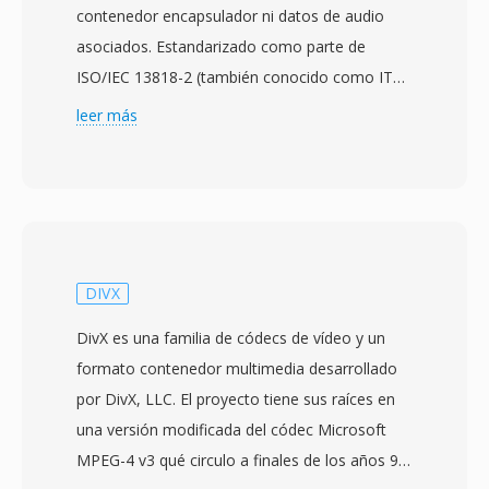
contenedor encapsulador ni datos de audio
asociados. Estandarizado como parte de
ISO/IEC 13818-2 (también conocido como ITU-
T H.262) por el Moving Picture Experts Group
leer más
en 1995, M2V almacena vídeo comprimido en
bruto exactamente como apareceria dentro de
un flujo de programa o transporte MPEG-2,
pero sin toda la sobrecarga de multiplexacion.
Esto hace qué los archivos M2V sean útiles
principalmente en flujos de trabajo de autoría
DIVX
profesional, particularmente en la producción
DivX es una familia de códecs de vídeo y un
de DVD, dónde los flujos de vídeo y audio se
formato contenedor multimedia desarrollado
preparan y codifican por separado antes de ser
por DivX, LLC. El proyecto tiene sus raíces en
multiplexados juntos en el formato contenedor
una versión modificada del códec Microsoft
final. Los flujos M2V soportan modos de
MPEG-4 v3 qué circulo a finales de los años 90,
escaneo tanto entrelazado como progresivo a