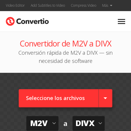
Video Editor
Add Subtitles to Video
Compress Video
Más
Convertidor de M2V a DIVX
Conversión rápida de M2V a DIVX — sin
necesidad de software
Seleccione los archivos
M2V
DIVX
a