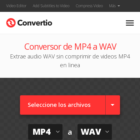
Video Editor
Add Subtitles to Video
Compress Video
Más
Conversor de MP4 a WAV
Extrae audio WAV sin comprimir de videos MP4
en linea
Seleccione los archivos
MP4
WAV
a