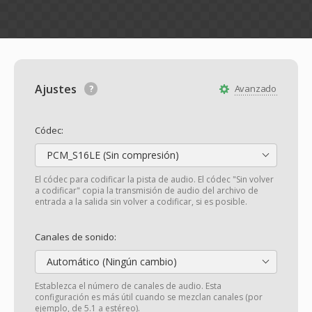
Ajustes
Avanzado
Códec:
PCM_S16LE (Sin compresión)
El códec para codificar la pista de audio. El códec "Sin volver
a codificar" copia la transmisión de audio del archivo de
entrada a la salida sin volver a codificar, si es posible.
Canales de sonido:
Automático (Ningún cambio)
Establezca el número de canales de audio. Esta
configuración es más útil cuando se mezclan canales (por
ejemplo, de 5.1 a estéreo).