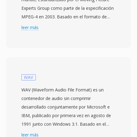
Experts Group como parte de la especificación
MPEG-4 en 2003. Basado en el formato de
medios base ISO (MPEG-4 Part 12), qué a su
leer más
vez se inspiro en el contenedor QuickTime de
Apple, MP4 utiliza una estructura jerarquica de
atomos/cajas qué puede encapsular
prácticamente cualquier tipo de datos
multimedia. El contenedor más comúnmente
empaqueta vídeo H.264 o H.265 con audio
WAV
AAC, aunque también soporta una amplía
WAV (Waveform Audio File Format) es un
gama de códecs alternativos incluyendo AV1,
contenedor de audio sin comprimir
VP9, MPEG-4 Visual, AC-3 y ALAC. El diseño
desarrollado conjuntamente por Microsoft e
soporta funciones avanzadas como
IBM, publicado por primera vez en agosto de
indicaciones de streaming para descarga
1991 junto con Windows 3.1. Basado en el
progresiva y streaming adaptativo, marcadores
formato RIFF (Resource Interchange File
leer más
de capítulos, múltiples pistas de audio y