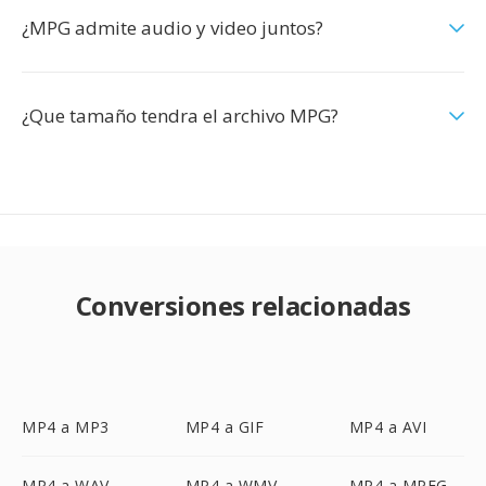
¿MPG admite audio y video juntos?
¿Que tamaño tendra el archivo MPG?
Conversiones relacionadas
MP4 a MP3
MP4 a GIF
MP4 a AVI
MP4 a WAV
MP4 a WMV
MP4 a MPEG