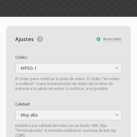
Ajustes
Avanzado
Códec:
MPEG-1
El códec para codificar la pista de vídeo. El códec "Sin volver
a codificar" copia la transmisión de vídeo del archivo de
entrada a la salida sin volver a codificar, si es posible.
Calidad:
Muy alta
Establezca la calidad del vídeo en un modo VBR. Elija
"Personalizado" si necesita establecer una tasa de bits fija
(CBR).