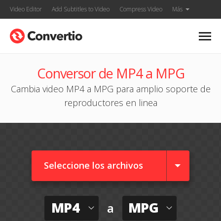
Video Editor
Add Subtitles to Video
Compress Video
Más
Conversor de MP4 a MPG
Cambia video MP4 a MPG para amplio soporte de
reproductores en linea
Seleccione los archivos
MP4
MPG
a