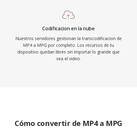
pueden decodificar estos archivos sin
instalación de códecs adicionales. MPG sigue
encontrandose en contenido de vídeo
Codificacion en la nube
archivado, grabaciones de vigilancia y flujos de
Nuestros servidores gestionan la transcodificacion de
trabajo de vídeo digital heredados.
MP4 a MPG por completo. Los recursos de tu
dispositivo quedan libres sin importar lo grande que
sea el video.
Cómo convertir de MP4 a MPG