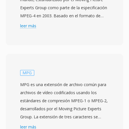
Experts Group como parte de la especificación
MPEG-4 en 2003. Basado en el formato de
medios base ISO (MPEG-4 Part 12), qué a su
leer más
vez se inspiro en el contenedor QuickTime de
Apple, MP4 utiliza una estructura jerarquica de
atomos/cajas qué puede encapsular
prácticamente cualquier tipo de datos
multimedia. El contenedor más comúnmente
empaqueta vídeo H.264 o H.265 con audio
MPG
AAC, aunque también soporta una amplía
MPG es una extensión de archivo común para
gama de códecs alternativos incluyendo AV1,
archivos de vídeo codificados usando los
VP9, MPEG-4 Visual, AC-3 y ALAC. El diseño
estándares de compresión MPEG-1 o MPEG-2,
soporta funciones avanzadas como
desarrollados por el Moving Picture Experts
indicaciones de streaming para descarga
Group. La extensión de tres caracteres se
progresiva y streaming adaptativo, marcadores
origino en los primeros sistemas de archivos
leer más
de capítulos, múltiples pistas de audio y