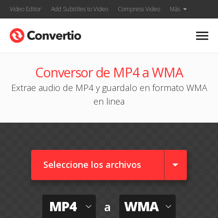
Video Editor
Add Subtitles to Video
Compress Video
Más
Conversor de MP4 a WMA
Extrae audio de MP4 y guardalo en formato WMA
en linea
Seleccione los archivos
MP4
WMA
a