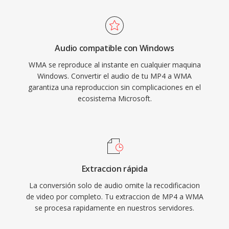
distribución de vídeo de alta calidad a tamaños
esa era. La codificación y decodificación se
de archivo prácticos a través de redes con
manejan nativamente en Windows, sin requerir
ancho de banda limitado y dispositivos con
software de terceros para la reproducción en
almacenamiento restringido.
Audio compatible con Windows
cualquier máquina Windows. El soporte
WMA se reproduce al instante en cualquier maquina
multiplataforma ha mejorado a través de
Windows. Convertir el audio de tu MP4 a WMA
bibliotecas como FFmpeg y GStreamer,
garantiza una reproduccion sin complicaciones en el
aunque WMA sigue siendo menos
ecosistema Microsoft.
universalmente compatible qué MP3 o AAC en
dispositivos qué no son de Microsoft. El
formato aún aparece en bibliotecas de medios
heredados, aunque los códecs más nuevos lo
han reemplazado en gran medida para
Extraccion rápida
streaming y uso portátil.
La conversión solo de audio omite la recodificacion
de video por completo. Tu extraccion de MP4 a WMA
se procesa rapidamente en nuestros servidores.