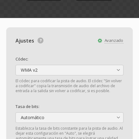
Ajustes
Avanzado
Códec:
WMA v2
El códec para codificar la pista de audio. El códec "Sin volver
a codificar" copia la transmisión de audio del archivo de
entrada a la salida sin volver a codificar, si es posible.
Tasa de bits:
Automático
Establezca la tasa de bits constante para la pista de audio. Al
dejar esta configuración en "Auto", se elegirá
automáticamente una tasa de bits para lograr una calidad