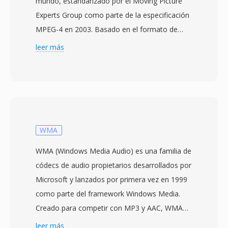
mundo, estandarizado por el Moving Picture
Experts Group como parte de la especificación
MPEG-4 en 2003. Basado en el formato de
medios base ISO (MPEG-4 Part 12), qué a su
leer más
vez se inspiro en el contenedor QuickTime de
Apple, MP4 utiliza una estructura jerarquica de
atomos/cajas qué puede encapsular
prácticamente cualquier tipo de datos
multimedia. El contenedor más comúnmente
empaqueta vídeo H.264 o H.265 con audio
WMA
AAC, aunque también soporta una amplía
WMA (Windows Media Audio) es una familia de
gama de códecs alternativos incluyendo AV1,
códecs de audio propietarios desarrollados por
VP9, MPEG-4 Visual, AC-3 y ALAC. El diseño
Microsoft y lanzados por primera vez en 1999
soporta funciones avanzadas como
como parte del framework Windows Media.
indicaciones de streaming para descarga
Creado para competir con MP3 y AAC, WMA
progresiva y streaming adaptativo, marcadores
Standard utiliza codificación perceptual para
leer más