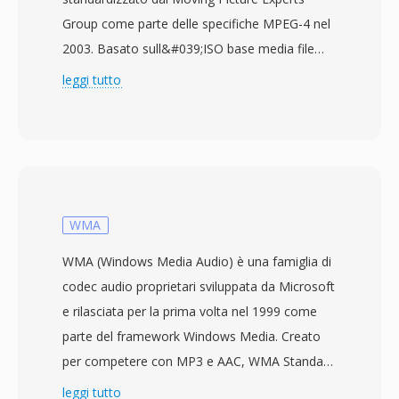
Group come parte delle specifiche MPEG-4 nel
2003. Basato sull&#039;ISO base media file
format (MPEG-4 Part 12), che a sua volta trae
leggi tutto
origine dal contenitore QuickTime di Apple,
MP4 utilizza una struttura gerarchica di
atomi/box in grado di incapsulare virtualmente
qualsiasi tipo di dato multimediale. Il
contenitore impacchetta più comunemente
video H.264 o H.265 con audio AAC, sebbene
WMA
supporti anche un&#039;ampia gamma di
WMA (Windows Media Audio) è una famiglia di
codec alternativi tra cui AV1, VP9, MPEG-4
codec audio proprietari sviluppata da Microsoft
Visual, AC-3 e ALAC. Il design supporta
e rilasciata per la prima volta nel 1999 come
funzionalità avanzate come hint per lo
parte del framework Windows Media. Creato
streaming per il download progressivo e lo
per competere con MP3 e AAC, WMA Standard
streaming adattivo, marcatori di capitolo,
utilizza la codifica percettiva per offrire quella
leggi tutto
tracce audio e sottotitoli multiple, tag di