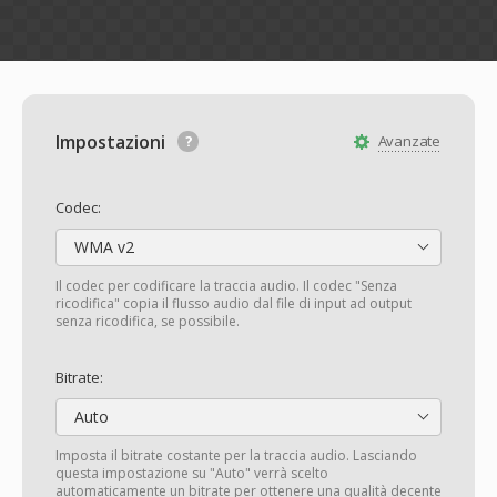
Impostazioni
Avanzate
Codec:
WMA v2
Il codec per codificare la traccia audio. Il codec "Senza
ricodifica" copia il flusso audio dal file di input ad output
senza ricodifica, se possibile.
Bitrate:
Auto
Imposta il bitrate costante per la traccia audio. Lasciando
questa impostazione su "Auto" verrà scelto
automaticamente un bitrate per ottenere una qualità decente