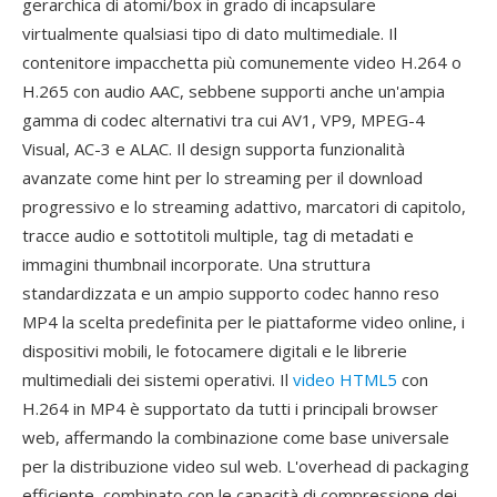
gerarchica di atomi/box in grado di incapsulare
virtualmente qualsiasi tipo di dato multimediale. Il
contenitore impacchetta più comunemente video H.264 o
H.265 con audio AAC, sebbene supporti anche un'ampia
gamma di codec alternativi tra cui AV1, VP9, MPEG-4
Visual, AC-3 e ALAC. Il design supporta funzionalità
avanzate come hint per lo streaming per il download
progressivo e lo streaming adattivo, marcatori di capitolo,
tracce audio e sottotitoli multiple, tag di metadati e
immagini thumbnail incorporate. Una struttura
standardizzata e un ampio supporto codec hanno reso
MP4 la scelta predefinita per le piattaforme video online, i
dispositivi mobili, le fotocamere digitali e le librerie
multimediali dei sistemi operativi. Il
video HTML5
con
H.264 in MP4 è supportato da tutti i principali browser
web, affermando la combinazione come base universale
per la distribuzione video sul web. L'overhead di packaging
efficiente, combinato con le capacità di compressione dei