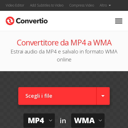
Video Editor
Add Subtitles to Video
Compress Video
Altro
Convertitore da MP4 a WMA
Estrai audio da MP4 e salvalo in formato WMA
online
Scegli i file
MP4
WMA
in