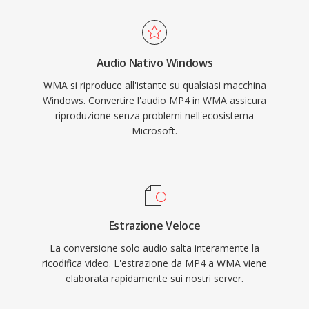
e decodifica sono gestite nativamente da
Windows, senza necessità di software di terze
parti per la riproduzione su qualsiasi macchina
Audio Nativo Windows
Windows. Il supporto multipiattaforma è
WMA si riproduce all'istante su qualsiasi macchina
migliorato grazie a librerie come FFmpeg e
Windows. Convertire l'audio MP4 in WMA assicura
GStreamer, sebbene WMA resti meno
riproduzione senza problemi nell'ecosistema
universalmente compatibile rispetto a MP3 o
Microsoft.
AAC sui dispositivi non Microsoft. Il formato
compare ancora nelle librerie multimediali
legacy, anche se codec più recenti ne hanno
largamente preso il posto per streaming e uso
portatile.
Estrazione Veloce
La conversione solo audio salta interamente la
ricodifica video. L'estrazione da MP4 a WMA viene
elaborata rapidamente sui nostri server.