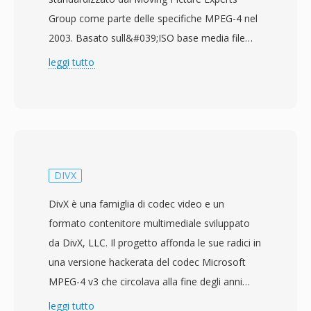
Group come parte delle specifiche MPEG-4 nel
2003. Basato sull&#039;ISO base media file
format (MPEG-4 Part 12), che a sua volta trae
leggi tutto
origine dal contenitore QuickTime di Apple,
MP4 utilizza una struttura gerarchica di
atomi/box in grado di incapsulare virtualmente
qualsiasi tipo di dato multimediale. Il
contenitore impacchetta più comunemente
video H.264 o H.265 con audio AAC, sebbene
DIVX
supporti anche un&#039;ampia gamma di
DivX è una famiglia di codec video e un
codec alternativi tra cui AV1, VP9, MPEG-4
formato contenitore multimediale sviluppato
Visual, AC-3 e ALAC. Il design supporta
da DivX, LLC. Il progetto affonda le sue radici in
funzionalità avanzate come hint per lo
una versione hackerata del codec Microsoft
streaming per il download progressivo e lo
MPEG-4 v3 che circolava alla fine degli anni
streaming adattivo, marcatori di capitolo,
&#039;90, ma il codec DivX legittimo è stato
leggi tutto
tracce audio e sottotitoli multiple, tag di