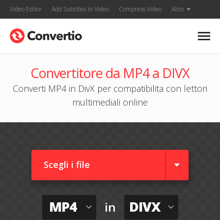
Video Editor
Add Subtitles to Video
Compress Video
Altro
Convertitore da MP4 a DIVX
Converti MP4 in DivX per compatibilita con lettori
multimediali online
Scegli i file
MP4
DIVX
in