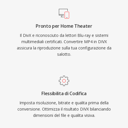
risorse scarse. Il DivX Media Format (.divx)
aggiunge funzionalità come menu interattivi,
capitoli, sottotitoli e tracce audio alternative,
Pronto per Home Theater
portando funzionalità simili al DVD nei file
Il DivX e riconosciuto da lettori Blu-ray e sistemi
digitali. La certificazione DivX è diventata un
multimediali certificati. Convertire MP4 in DIVX
marchio comune sull&#039;elettronica di
assicura la riproduzione sulla tua configurazione da
consumo, con migliaia di lettori DVD e altri
salotto.
dispositivi che supportano la riproduzione DivX
nativamente. Il codec ha inoltre introdotto la
codifica a bitrate variabile basata sulla qualità
che assegna più dati alle scene complesse e
meno a quelle statiche, ottenendo una qualità
Flessibilita di Codifica
visiva costante lungo tutto il video.
Imposta risoluzione, bitrate e qualita prima della
conversione. Ottimizza il risultato DIVX bilanciando
dimensioni del file e qualita visiva.