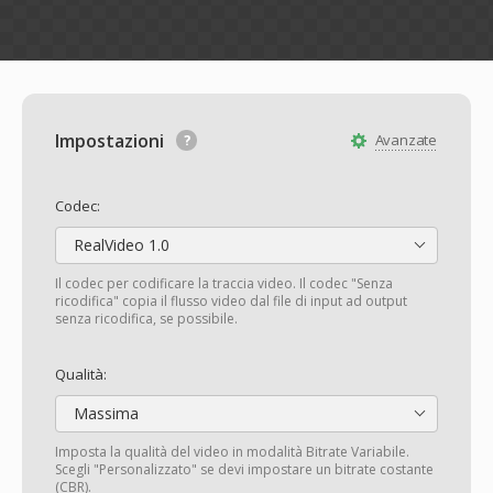
Impostazioni
Avanzate
Codec:
RealVideo 1.0
Il codec per codificare la traccia video. Il codec "Senza
ricodifica" copia il flusso video dal file di input ad output
senza ricodifica, se possibile.
Qualità:
Massima
Imposta la qualità del video in modalità Bitrate Variabile.
Scegli "Personalizzato" se devi impostare un bitrate costante
(CBR).