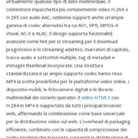
virtualmente qualsiasi tipo di dato multimediale. Il
contenitore impacchetta più comunemente video H.264 o
H.265 con audio AAC, sebbene supporti anche un'ampia
gamma di codec alternativi tra cui AV1, VP9, MPEG-4
Visual, AC-3 e ALAC. Il design supporta funzionalità
avanzate come hint per lo streaming per il download
progressivo e lo streaming adattivo, marcatori di capitolo,
tracce audio e sottotitoli multiple, tag di metadati e
immagini thumbnail incorporate. Una struttura
standardizzata e un ampio supporto codec hanno reso
MP4 la scelta predefinita per le piattaforme video online, i
dispositivi mobili, le fotocamere digitali e le librerie
multimediali dei sistemi operativi. Il
video HTML5
con
H.264 in MP4 è supportato da tutti i principali browser
web, affermando la combinazione come base universale
per la distribuzione video sul web. L'overhead di packaging
efficiente, combinato con le capacità di compressione dei
codec moderni che trasporta, consente la distribuzione di