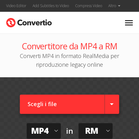
Video Editor
Add Subtitles to Video
Compress Video
Altro
Convertitore da MP4 a RM
Converti MP4 in formato RealMedia per
riproduzione legacy online
Scegli i file
MP4
RM
in