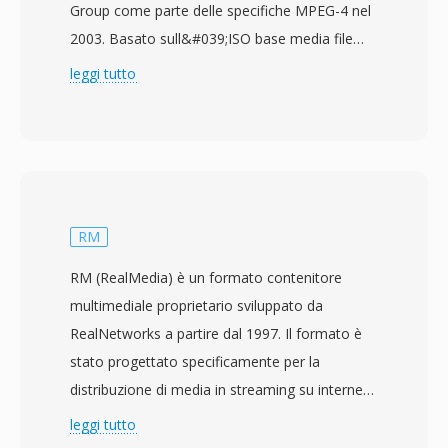
Group come parte delle specifiche MPEG-4 nel
2003. Basato sull&#039;ISO base media file
format (MPEG-4 Part 12), che a sua volta trae
leggi tutto
origine dal contenitore QuickTime di Apple,
MP4 utilizza una struttura gerarchica di
atomi/box in grado di incapsulare virtualmente
qualsiasi tipo di dato multimediale. Il
contenitore impacchetta più comunemente
video H.264 o H.265 con audio AAC, sebbene
RM
supporti anche un&#039;ampia gamma di
RM (RealMedia) è un formato contenitore
codec alternativi tra cui AV1, VP9, MPEG-4
multimediale proprietario sviluppato da
Visual, AC-3 e ALAC. Il design supporta
RealNetworks a partire dal 1997. Il formato è
funzionalità avanzate come hint per lo
stato progettato specificamente per la
streaming per il download progressivo e lo
distribuzione di media in streaming su internet,
streaming adattivo, marcatori di capitolo,
impacchettando i codec RealVideo e RealAudio
leggi tutto
tracce audio e sottotitoli multiple, tag di
in un contenitore ottimizzato per la