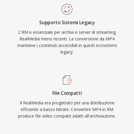
riproduzione alla larghezza di banda disponibile
in tempo reale. Il contenitore supporta
Supporto Sistemi Legacy
metadati per titolo, autore e informazioni sul
L'RM e essenziale per archivi e server di streaming
copyright, e RealNetworks ha sviluppato i
RealMedia meno recenti. La conversione da MP4
protocolli di streaming RTSP e PNA insieme al
mantiene i contenuti accessibili in questi ecosistemi
formato per una distribuzione efficiente in rete.
legacy.
La compressione in RM era considerata
impressionante per la sua epoca, offrendo
video guardabile a bitrate bassi fino a 20-30
kbps quando gli approcci concorrenti
faticavano. Sebbene RealMedia sia stato
File Compatti
largamente sostituito dalle moderne tecnologie
Il RealMedia era progettato per una distribuzione
di streaming, i file RM restano negli archivi della
efficiente a basso bitrate. Convertire MP4 in RM
produce file video compatti adatti all'archiviazione.
prima era di internet, incluse organizzazioni
giornalistiche, istituzioni educative e librerie
mediatiche che hanno adottato RealMedia