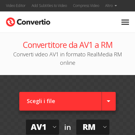
Video Editor
Add Subtitles to Video
Compress Video
Altro
Convertitore da AV1 a RM
Converti video AV1 in formato RealMedia RM
online
Scegli i file
AV1
RM
in