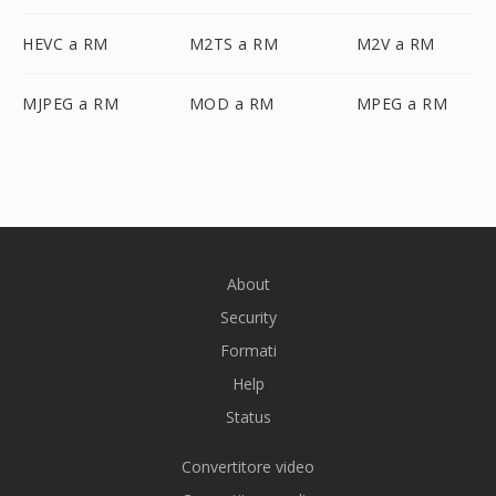
HEVC a RM
M2TS a RM
M2V a RM
MJPEG a RM
MOD a RM
MPEG a RM
About
Security
Formati
Help
Status
Convertitore video