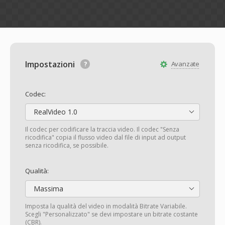
Impostazioni
Avanzate
Codec:
RealVideo 1.0
Il codec per codificare la traccia video. Il codec "Senza
ricodifica" copia il flusso video dal file di input ad output
senza ricodifica, se possibile.
Qualità:
Massima
Imposta la qualità del video in modalità Bitrate Variabile.
Scegli "Personalizzato" se devi impostare un bitrate costante
(CBR).