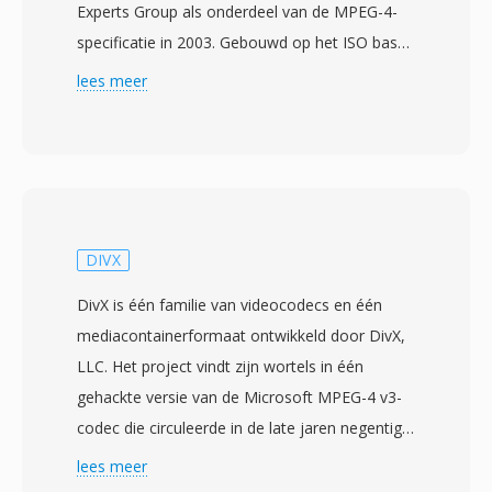
Experts Group als onderdeel van de MPEG-4-
specificatie in 2003. Gebouwd op het ISO base
media-bestandsformaat (MPEG-4 Part 12), dat
lees meer
zelf voortkomt uit de Apple QuickTime-
container, gebruikt MP4 één hierarchische
atoom/box-structuur die vrijwel elk type
mediadata kan inkapselen. De container
verpakt het vaakst H.264- of H.265-video met
AAC-audio, hoewel het ook één breed scala
DIVX
aan alternatieve codecs ondersteunt
DivX is één familie van videocodecs en één
waaronder AV1, VP9, MPEG-4 Visual, AC-3 en
mediacontainerformaat ontwikkeld door DivX,
ALAC. Het ontwerp ondersteunt geavanceerde
LLC. Het project vindt zijn wortels in één
functies als streaming hints voor progressieve
gehackte versie van de Microsoft MPEG-4 v3-
download en adaptieve streaming,
codec die circuleerde in de late jaren negentig,
hoofdstukmarkeringen, meerdere audio- en
maar de legitieme DivX-codec werd gelanceerd
lees meer
ondertitelstracks, metadatatags en ingebedde
in januari 2001 als één opensourceproject