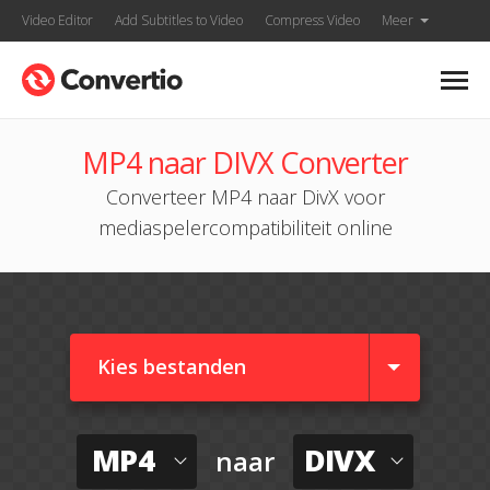
Video Editor
Add Subtitles to Video
Compress Video
Meer
MP4 naar DIVX Converter
Converteer MP4 naar DivX voor
mediaspelercompatibiliteit online
Kies bestanden
MP4
DIVX
naar