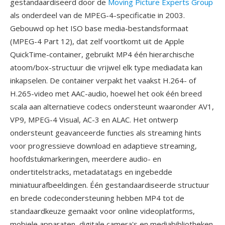
gestandaardiseerd door de
Moving Picture Experts Group
als onderdeel van de MPEG-4-specificatie in 2003.
Gebouwd op het ISO base media-bestandsformaat
(MPEG-4 Part 12), dat zelf voortkomt uit de Apple
QuickTime-container, gebruikt MP4 één hierarchische
atoom/box-structuur die vrijwel elk type mediadata kan
inkapselen. De container verpakt het vaakst H.264- of
H.265-video met AAC-audio, hoewel het ook één breed
scala aan alternatieve codecs ondersteunt waaronder AV1,
VP9, MPEG-4 Visual, AC-3 en ALAC. Het ontwerp
ondersteunt geavanceerde functies als streaming hints
voor progressieve download en adaptieve streaming,
hoofdstukmarkeringen, meerdere audio- en
ondertitelstracks, metadatatags en ingebedde
miniatuurafbeeldingen. Één gestandaardiseerde structuur
en brede codecondersteuning hebben MP4 tot de
standaardkeuze gemaakt voor online videoplatforms,
mobiele apparaten, digitale camera's en mediabibliotheken