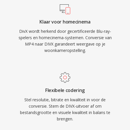
ondertiteling en alternatieve audiotracks, wat
dvd-achtige functionaliteit naar digitale
Klaar voor homecinema
bestanden brengt. DivX-certificering werd één
DivX wordt herkend door gecertificeerde Blu-ray-
veelvoorkomend label op
spelers en homecinema-systemen. Conversie van
consumentenelektronica, met duizenden dvd-
MP4 naar DIVX garandeert weergave op je
spelers en andere apparaten die DivX-
woonkameropstelling.
weergave native ondersteunen. De codec was
ook één pionier in op kwaliteit gebaseerde
variabele bitratecodering die meer data
toewijst aan complexe scenes en minder aan
statische, wat resulteert in consistente visuele
Flexibele codering
kwaliteit door de hele video.
Stel resolutie, bitrate en kwaliteit in voor de
conversie. Stem de DIVX-uitvoer af om
bestandsgrootte en visuele kwaliteit in balans te
brengen.