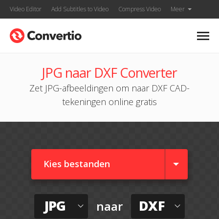
Video Editor
Add Subtitles to Video
Compress Video
Meer
JPG naar DXF Converter
Zet JPG-afbeeldingen om naar DXF CAD-
tekeningen online gratis
Kies bestanden
JPG
DXF
naar