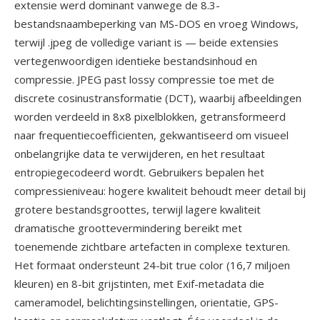
extensie werd dominant vanwege de 8.3-
bestandsnaambeperking van MS-DOS en vroeg Windows,
terwijl .jpeg de volledige variant is — beide extensies
vertegenwoordigen identieke bestandsinhoud en
compressie. JPEG past lossy compressie toe met de
discrete cosinustransformatie (DCT), waarbij afbeeldingen
worden verdeeld in 8x8 pixelblokken, getransformeerd
naar frequentiecoefficienten, gekwantiseerd om visueel
onbelangrijke data te verwijderen, en het resultaat
entropiegecodeerd wordt. Gebruikers bepalen het
compressieniveau: hogere kwaliteit behoudt meer detail bij
grotere bestandsgroottes, terwijl lagere kwaliteit
dramatische groottevermindering bereikt met
toenemende zichtbare artefacten in complexe texturen.
Het formaat ondersteunt 24-bit true color (16,7 miljoen
kleuren) en 8-bit grijstinten, met Exif-metadata die
cameramodel, belichtingsinstellingen, orientatie, GPS-