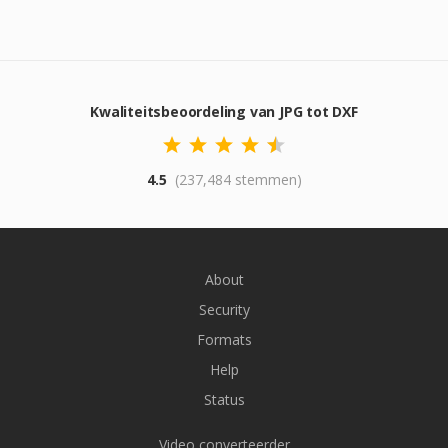
Kwaliteitsbeoordeling van JPG tot DXF
4.5
(237,484 stemmen)
About
Security
Formats
Help
Status
Video converteerder