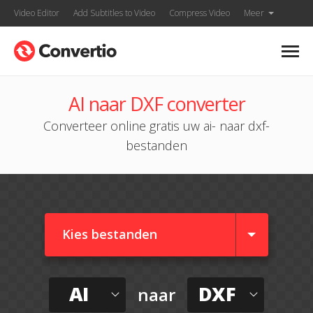
Video Editor
Add Subtitles to Video
Compress Video
Meer
AI naar DXF converter
Converteer online gratis uw ai- naar dxf-
bestanden
Kies bestanden
AI
DXF
naar