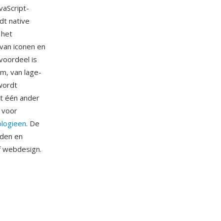
vaScript-
dt native
 het
van iconen en
 voordeel is
rm, van lage-
wordt
dt één ander
 voor
logieen
. De
eden en
f webdesign.