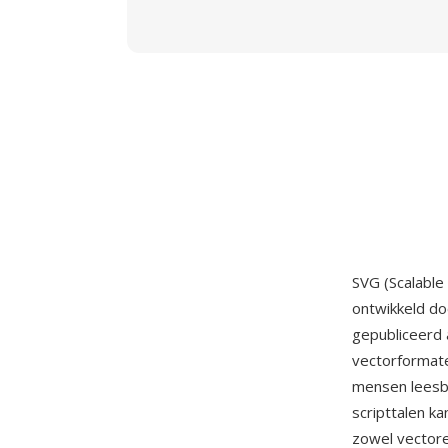
SVG (Scalable
ontwikkeld d
gepubliceerd 
vectorformate
mensen leesb
scripttalen k
zowel vectore