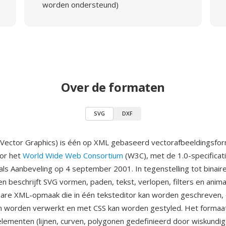
worden ondersteund)
Over de formaten
SVG
DXF
 Vector Graphics) is één op XML gebaseerd vectorafbeeldingsfo
oor het
World Wide Web Consortium
(W3C), met de 1.0-specificat
als Aanbeveling op 4 september 2001. In tegenstelling tot binair
n beschrijft SVG vormen, paden, tekst, verlopen, filters en anima
are XML-opmaak die in één teksteditor kan worden geschreven,
an worden verwerkt en met CSS kan worden gestyled. Het formaa
lementen (lijnen, curven, polygonen gedefinieerd door wiskundi