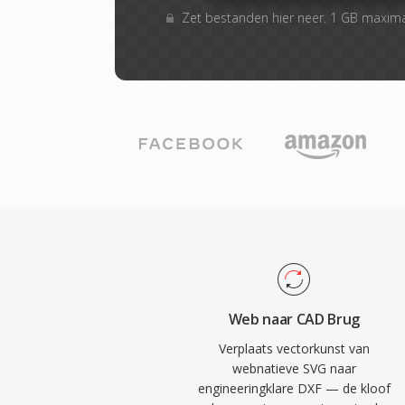
Zet bestanden hier neer. 1 GB maxim
Web naar CAD Brug
Verplaats vectorkunst van
webnatieve SVG naar
engineeringklare DXF — de kloof