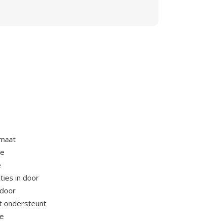
rmaat
ie
e
ties in door
 door
t ondersteunt
ge