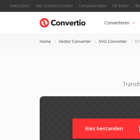
Video Editor
Add Subtitles to Video
Compress Video
GIF Editor
Te
Converteren
Home
Vector Converter
SVG Converter
SV
Transf
Kies bestanden