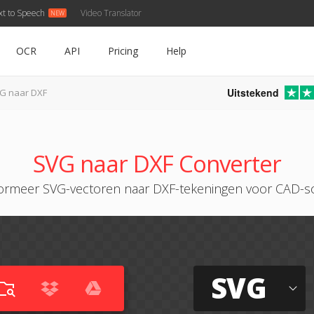
xt to Speech
Video Translator
OCR
API
Pricing
Help
Uitstekend
G naar DXF
SVG naar DXF Converter
ormeer SVG-vectoren naar DXF-tekeningen voor CAD-s
SVG