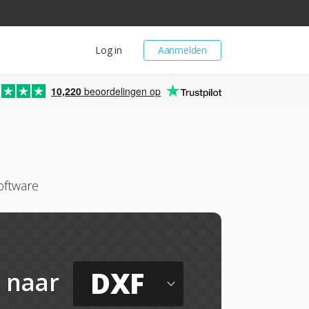
Log in
Aanmelden
10,220
beoordelingen op
oftware
DXF
naar