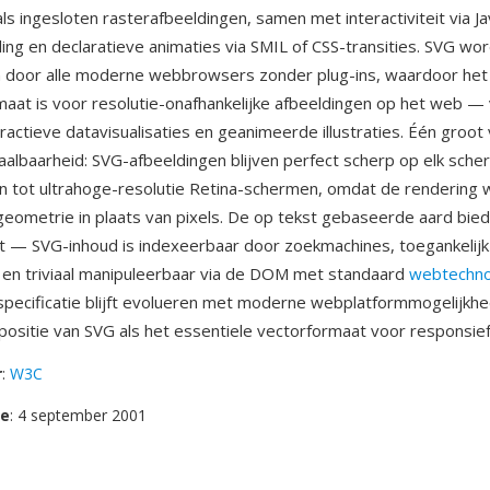
ls ingesloten rasterafbeeldingen, samen met interactiviteit via Ja
ing en declaratieve animaties via SMIL of CSS-transities. SVG wor
door alle moderne webbrowsers zonder plug-ins, waardoor het
aat is voor resolutie-onafhankelijke afbeeldingen op het web — 
eractieve datavisualisaties en geanimeerde illustraties. Één groot
aalbaarheid: SVG-afbeeldingen blijven perfect scherp op elk sche
 tot ultrahoge-resolutie Retina-schermen, omdat de rendering 
geometrie in plaats van pixels. De op tekst gebaseerde aard bie
t — SVG-inhoud is indexeerbaar door zoekmachines, toegankelijk
en triviaal manipuleerbaar via de DOM met standaard
webtechno
pecificatie blijft evolueren met moderne webplatformmogelijkh
positie van SVG als het essentiele vectorformaat voor responsie
r
:
W3C
se
: 4 september 2001