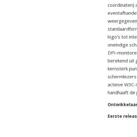
coordinaten) a
eventafhandel
weergegeven 
standaardform
logo's tot int
oneindige sch
DPI-monitoren
berekend uit 
kernsterk pun
schermlezers 
actieve W3C-s
handhaaft de 
Ontwikkelaa
Eerste relea