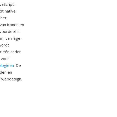
vaScript-
dt native
 het
van iconen en
 voordeel is
rm, van lage-
wordt
dt één ander
 voor
logieen
. De
eden en
f webdesign.