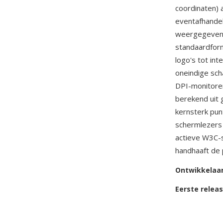
coordinaten) a
eventafhandel
weergegeven 
standaardform
logo's tot int
oneindige sch
DPI-monitoren
berekend uit 
kernsterk pun
schermlezers 
actieve W3C-s
handhaaft de 
Ontwikkelaa
Eerste relea