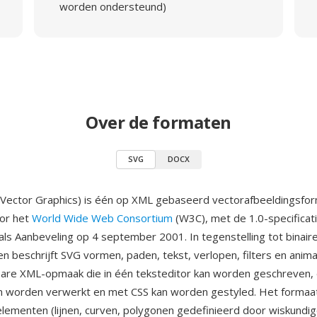
worden ondersteund)
Over de formaten
SVG
DOCX
 Vector Graphics) is één op XML gebaseerd vectorafbeeldingsfo
oor het
World Wide Web Consortium
(W3C), met de 1.0-specificat
als Aanbeveling op 4 september 2001. In tegenstelling tot binair
n beschrijft SVG vormen, paden, tekst, verlopen, filters en anima
are XML-opmaak die in één teksteditor kan worden geschreven,
an worden verwerkt en met CSS kan worden gestyled. Het formaa
lementen (lijnen, curven, polygonen gedefinieerd door wiskundi