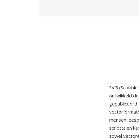
SVG (Scalable
ontwikkeld d
gepubliceerd 
vectorformate
mensen leesb
scripttalen k
zowel vectore