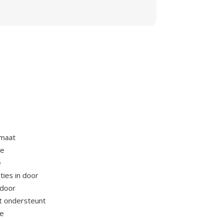
rmaat
ie
e
ties in door
 door
t ondersteunt
ge