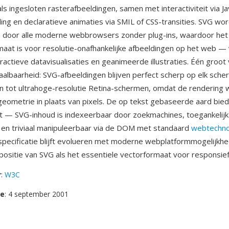
ls ingesloten rasterafbeeldingen, samen met interactiviteit via Ja
ing en declaratieve animaties via SMIL of CSS-transities. SVG wor
door alle moderne webbrowsers zonder plug-ins, waardoor het
aat is voor resolutie-onafhankelijke afbeeldingen op het web — 
eractieve datavisualisaties en geanimeerde illustraties. Één groot
aalbaarheid: SVG-afbeeldingen blijven perfect scherp op elk sche
 tot ultrahoge-resolutie Retina-schermen, omdat de rendering 
geometrie in plaats van pixels. De op tekst gebaseerde aard bie
t — SVG-inhoud is indexeerbaar door zoekmachines, toegankelijk
en triviaal manipuleerbaar via de DOM met standaard
webtechno
pecificatie blijft evolueren met moderne webplatformmogelijkh
positie van SVG als het essentiele vectorformaat voor responsie
r
:
W3C
se
: 4 september 2001