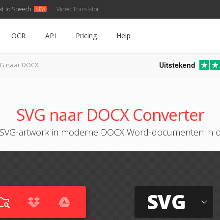
xt to Speech
Video Translator
OCR
API
Pricing
Help
Uitstekend
G naar DOCX
SVG naar DOCX Converter
t SVG-artwork in moderne DOCX Word-documenten in o
SVG