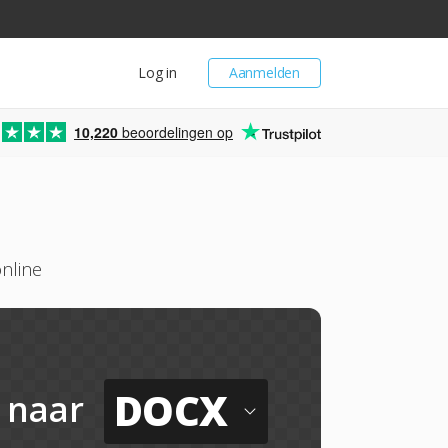
Log in
Aanmelden
10,220
beoordelingen op
nline
DOCX
naar