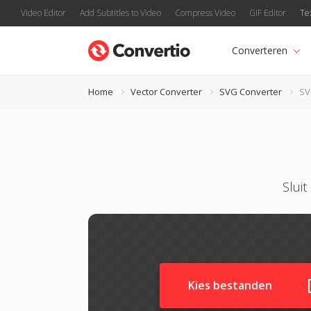
Video Editor
Add Subtitles to Video
Compress Video
GIF Editor
Te
Converteren
Home
Vector Converter
SVG Converter
SV
Slui
Kies bestanden