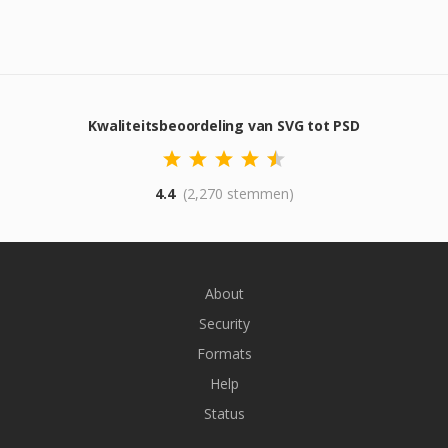
Kwaliteitsbeoordeling van SVG tot PSD
4.4
(2,270 stemmen)
About
Security
Formats
Help
Status