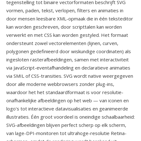
tegenstelling tot binaire vectorformaten beschrijft SVG
vormen, paden, tekst, verlopen, filters en animaties in
door mensen leesbare XML-opmaak die in één teksteditor
kan worden geschreven, door scripttalen kan worden
verwerkt en met CSS kan worden gestyled. Het formaat
ondersteunt zowel vectorelementen (lijnen, curven,
polygonen gedefinieerd door wiskundige coordinaten) als
ingesloten rasterafbeeldingen, samen met interactiviteit
via JavaScript-eventafhandeling en declaratieve animaties
via SMIL of CSS-transities. SVG wordt native weergegeven
door alle moderne webbrowsers zonder plug-ins,
waardoor het het standaardformaat is voor resolutie-
onafhankelijke afbeeldingen op het web — van iconen en
logo's tot interactieve datavisualisaties en geanimeerde
illustraties. Één groot voordeel is oneindige schaalbaarheid:
SVG-afbeeldingen blijven perfect scherp op elk scherm,
van lage-DPI-monitoren tot ultrahoge-resolutie Retina-