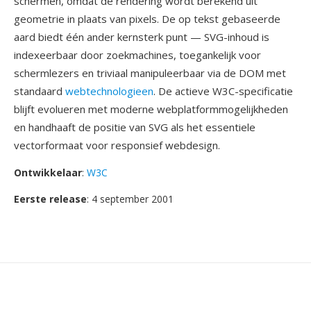
schermen, omdat de rendering wordt berekend uit
geometrie in plaats van pixels. De op tekst gebaseerde
aard biedt één ander kernsterk punt — SVG-inhoud is
indexeerbaar door zoekmachines, toegankelijk voor
schermlezers en triviaal manipuleerbaar via de DOM met
standaard
webtechnologieen
. De actieve W3C-specificatie
blijft evolueren met moderne webplatformmogelijkheden
en handhaaft de positie van SVG als het essentiele
vectorformaat voor responsief webdesign.
Ontwikkelaar
:
W3C
Eerste release
: 4 september 2001