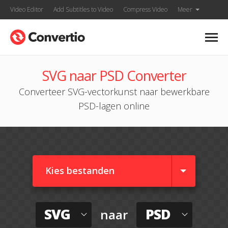
Video Editor
Add Subtitles to Video
Compress Video
Meer
SVG naar PSD Converter
Converteer SVG-vectorkunst naar bewerkbare
PSD-lagen online
Kies bestanden
SVG
PSD
naar