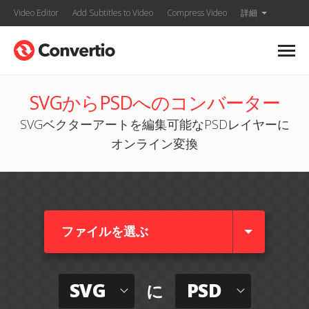
Video Editor
Add Subtitles to Video
Compress Video
詳細
SVGからPSDへのコンバーター
SVGベクターアートを編集可能なPSDレイヤーに
オンライン変換
ファイルを選ぶ
SVG
PSD
に