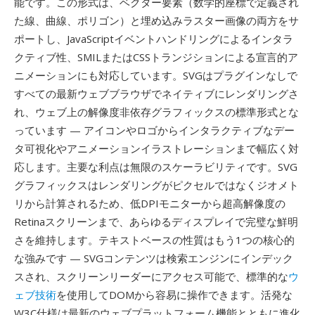
能です。この形式は、ベクター要素（数学的座標で定義され
た線、曲線、ポリゴン）と埋め込みラスター画像の両方をサ
ポートし、JavaScriptイベントハンドリングによるインタラ
クティブ性、SMILまたはCSSトランジションによる宣言的ア
ニメーションにも対応しています。SVGはプラグインなしで
すべての最新ウェブブラウザでネイティブにレンダリングさ
れ、ウェブ上の解像度非依存グラフィックスの標準形式とな
っています — アイコンやロゴからインタラクティブなデー
タ可視化やアニメーションイラストレーションまで幅広く対
応します。主要な利点は無限のスケーラビリティです。SVG
グラフィックスはレンダリングがピクセルではなくジオメト
リから計算されるため、低DPIモニターから超高解像度の
Retinaスクリーンまで、あらゆるディスプレイで完璧な鮮明
さを維持します。テキストベースの性質はもう1つの核心的
な強みです — SVGコンテンツは検索エンジンにインデック
スされ、スクリーンリーダーにアクセス可能で、標準的な
ウ
ェブ技術
を使用してDOMから容易に操作できます。活発な
W3C仕様は最新のウェブプラットフォーム機能とともに進化