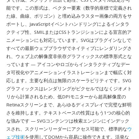
能です。この形式は、ベクター要素（数学的座標で定義され
た線、曲線、ポリゴン）と埋め込みラスター画像の両方をサ
ポートし、JavaScriptイベントハンドリングによるインタラ
クティブ性、SMILまたはCSSトランジションによる宣言的ア
ニメーションにも対応しています。SVGはプラグインなしで
すべての最新ウェブブラウザでネイティブにレンダリングさ
れ、ウェブ上の解像度非依存グラフィックスの標準形式とな
っています — アイコンやロゴからインタラクティブなデー
タ可視化やアニメーションイラストレーションまで幅広く対
応します。主要な利点は無限のスケーラビリティです。SVG
グラフィックスはレンダリングがピクセルではなくジオメト
リから計算されるため、低DPIモニターから超高解像度の
Retinaスクリーンまで、あらゆるディスプレイで完璧な鮮明
さを維持します。テキストベースの性質はもう1つの核心的
な強みです — SVGコンテンツは検索エンジンにインデック
スされ、スクリーンリーダーにアクセス可能で、標準的な
ウ
ェブ技術
を使用してDOMから容易に操作できます。活発な