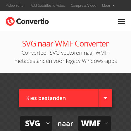
Video Editor
Add Subtitles to Video
Compress Video
Meer
SVG naar WMF Converter
Converteer SVG-vectoren naar WMF-
metabestanden voor legacy Windows-apps
Kies bestanden
SVG
WMF
naar