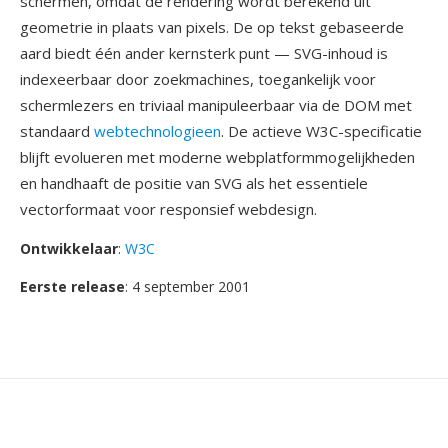
schermen, omdat de rendering wordt berekend uit
geometrie in plaats van pixels. De op tekst gebaseerde
aard biedt één ander kernsterk punt — SVG-inhoud is
indexeerbaar door zoekmachines, toegankelijk voor
schermlezers en triviaal manipuleerbaar via de DOM met
standaard
webtechnologieen
. De actieve W3C-specificatie
blijft evolueren met moderne webplatformmogelijkheden
en handhaaft de positie van SVG als het essentiele
vectorformaat voor responsief webdesign.
Ontwikkelaar
:
W3C
Eerste release
: 4 september 2001