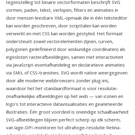
tegenstelling tot binaire vectorformaten beschrijft SVG
vormen, paden, tekst, verlopen, filters en animaties in
door mensen leesbare XML-opmaak die in één teksteditor
kan worden geschreven, door scripttalen kan worden
verwerkt en met CSS kan worden gestyled. Het formaat
ondersteunt zowel vectorelementen (lijnen, curven,
polygonen gedefinieerd door wiskundige coordinaten) als
ingesloten rasterafbeeldingen, samen met interactiviteit
via JavaScript-eventafhandeling en declaratieve animaties
via SMIL of CSS-transities. SVG wordt native weergegeven
door alle moderne webbrowsers zonder plug-ins,
waardoor het het standaardformaat is voor resolutie-
onafhankelijke afbeeldingen op het web — van iconen en
logo's tot interactieve datavisualisaties en geanimeerde
illustraties. Één groot voordeel is oneindige schaalbaarheid:
SVG-afbeeldingen blijven perfect scherp op elk scherm,
van lage-DPI-monitoren tot ultrahoge-resolutie Retina-