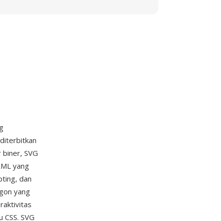
g
diterbitkan
 biner, SVG
 XML yang
pting, dan
igon yang
raktivitas
au CSS. SVG