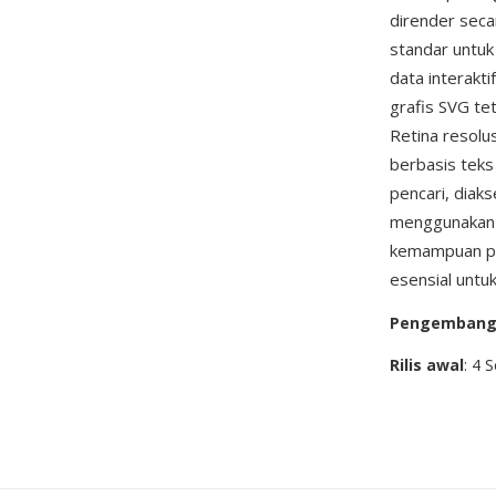
dirender seca
standar untuk
data interakti
grafis SVG te
Retina resolus
berbasis teks
pencari, diaks
menggunaka
kemampuan pl
esensial untu
Pengemban
Rilis awal
: 4 