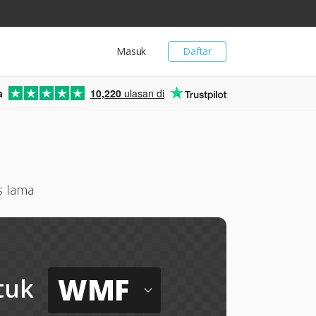
Masuk
Daftar
a
10,220
ulasan di
s lama
WMF
tuk