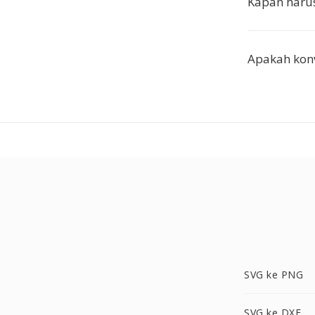
Kapan haru
Apakah konv
SVG ke PNG
SVG ke DXF