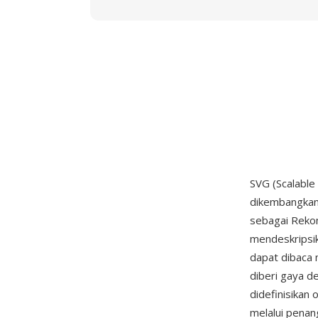
SVG (Scalable
dikembangkan
sebagai Reko
mendeskripsik
dapat dibaca m
diberi gaya d
didefinisikan
melalui penang