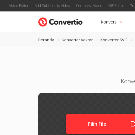
Video Editor
Add Subtitles to Video
Compress Video
GIF Editor
Te
Konversi
Beranda
Konverter vektor
Konverter SVG
Konve
Pilih File