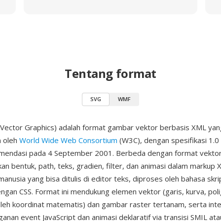
Tentang format
SVG
WMF
 Vector Graphics) adalah format gambar vektor berbasis XML yan
 oleh
World Wide Web Consortium
(W3C), dengan spesifikasi 1.0 
mendasi pada 4 September 2001. Berbeda dengan format vektor
an bentuk, path, teks, gradien, filter, dan animasi dalam markup
anusia yang bisa ditulis di editor teks, diproses oleh bahasa skri
engan CSS. Format ini mendukung elemen vektor (garis, kurva, pol
 oleh koordinat matematis) dan gambar raster tertanam, serta inte
anan event JavaScript dan animasi deklaratif via transisi SMIL at