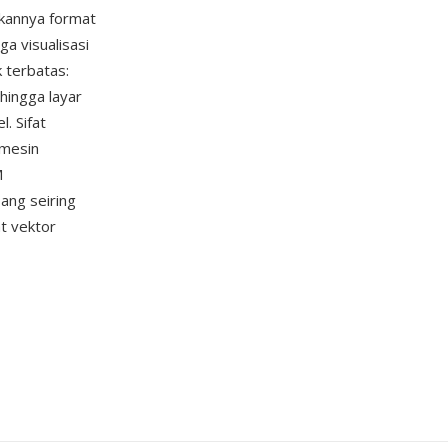
ikannya format
a visualisasi
k terbatas:
hingga layar
l. Sifat
 mesin
M
ang seiring
t vektor