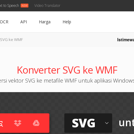
xt to Speech
Video Translator
OCR
API
Harga
Help
Istimew
SVG ke WMF
Konverter SVG ke WMF
rsi vektor SVG ke metafile WMF untuk aplikasi Window
SVG
un