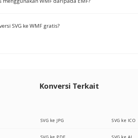
s menggunakan WMF daripada EMF?
ersi SVG ke WMF gratis?
Konversi Terkait
SVG ke JPG
SVG ke ICO
SVG ke PDF
SVG ke AI