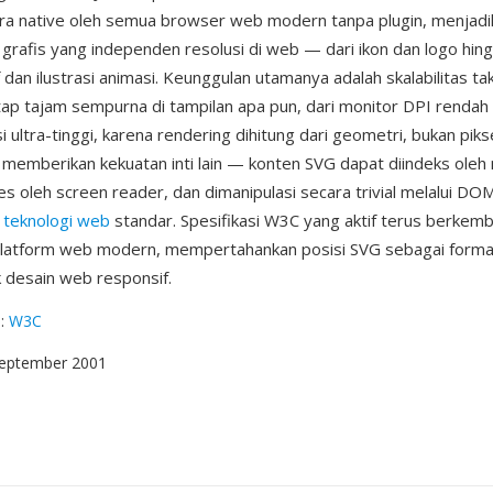
ra native oleh semua browser web modern tanpa plugin, menjad
 grafis yang independen resolusi di web — dari ikon dan logo hingg
f dan ilustrasi animasi. Keunggulan utamanya adalah skalabilitas ta
tap tajam sempurna di tampilan apa pun, dari monitor DPI rendah 
i ultra-tinggi, karena rendering dihitung dari geometri, bukan pikse
 memberikan kekuatan inti lain — konten SVG dapat diindeks oleh
es oleh screen reader, dan dimanipulasi secara trivial melalui DO
n
teknologi web
standar. Spesifikasi W3C yang aktif terus berkemb
atform web modern, mempertahankan posisi SVG sebagai forma
k desain web responsif.
g
:
W3C
September 2001