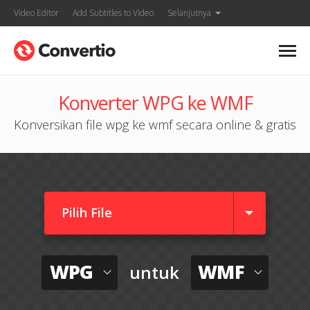
Video Editor
Add Subtitles to Video
Selanjutnya
Konverter WPG ke WMF
Konversikan file wpg ke wmf secara online & gratis
Pilih File
WPG
WMF
untuk