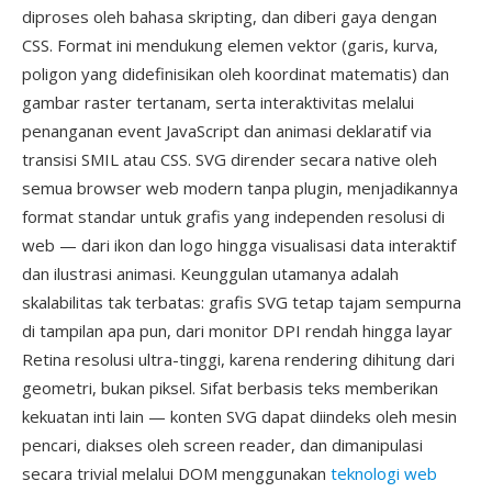
diproses oleh bahasa skripting, dan diberi gaya dengan
CSS. Format ini mendukung elemen vektor (garis, kurva,
poligon yang didefinisikan oleh koordinat matematis) dan
gambar raster tertanam, serta interaktivitas melalui
penanganan event JavaScript dan animasi deklaratif via
transisi SMIL atau CSS. SVG dirender secara native oleh
semua browser web modern tanpa plugin, menjadikannya
format standar untuk grafis yang independen resolusi di
web — dari ikon dan logo hingga visualisasi data interaktif
dan ilustrasi animasi. Keunggulan utamanya adalah
skalabilitas tak terbatas: grafis SVG tetap tajam sempurna
di tampilan apa pun, dari monitor DPI rendah hingga layar
Retina resolusi ultra-tinggi, karena rendering dihitung dari
geometri, bukan piksel. Sifat berbasis teks memberikan
kekuatan inti lain — konten SVG dapat diindeks oleh mesin
pencari, diakses oleh screen reader, dan dimanipulasi
secara trivial melalui DOM menggunakan
teknologi web