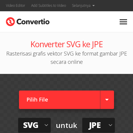
Video Editor
Add Subtitles to Video
Selanjutnya
Konverter SVG ke JPE
Rasterisasi grafis vektor SVG ke format gambar JPE
secara online
Pilih File
SVG
JPE
untuk