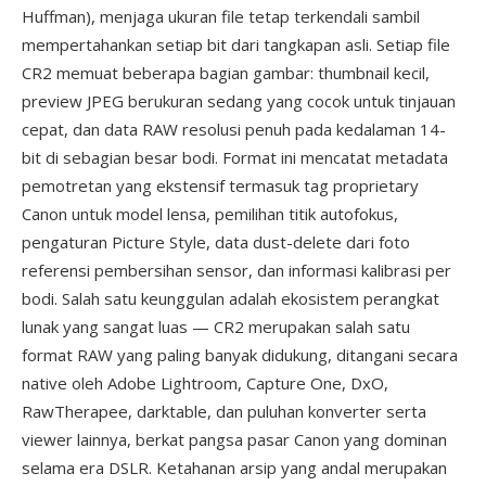
Huffman), menjaga ukuran file tetap terkendali sambil
mempertahankan setiap bit dari tangkapan asli. Setiap file
CR2 memuat beberapa bagian gambar: thumbnail kecil,
preview JPEG berukuran sedang yang cocok untuk tinjauan
cepat, dan data RAW resolusi penuh pada kedalaman 14-
bit di sebagian besar bodi. Format ini mencatat metadata
pemotretan yang ekstensif termasuk tag proprietary
Canon untuk model lensa, pemilihan titik autofokus,
pengaturan Picture Style, data dust-delete dari foto
referensi pembersihan sensor, dan informasi kalibrasi per
bodi. Salah satu keunggulan adalah ekosistem perangkat
lunak yang sangat luas — CR2 merupakan salah satu
format RAW yang paling banyak didukung, ditangani secara
native oleh Adobe Lightroom, Capture One, DxO,
RawTherapee, darktable, dan puluhan konverter serta
viewer lainnya, berkat pangsa pasar Canon yang dominan
selama era DSLR. Ketahanan arsip yang andal merupakan