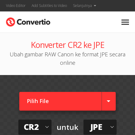
Video Editor
Add Subtitles to Video
Selanjutnya
Konverter CR2 ke JPE
Ubah gambar RAW Canon ke format JPE secara
online
Pilih File
CR2
JPE
untuk