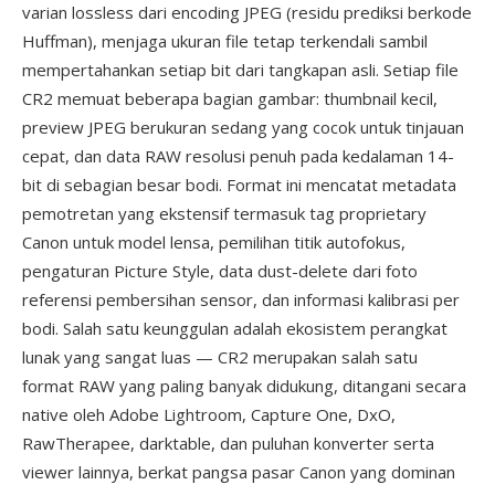
varian lossless dari encoding JPEG (residu prediksi berkode
Huffman), menjaga ukuran file tetap terkendali sambil
mempertahankan setiap bit dari tangkapan asli. Setiap file
CR2 memuat beberapa bagian gambar: thumbnail kecil,
preview JPEG berukuran sedang yang cocok untuk tinjauan
cepat, dan data RAW resolusi penuh pada kedalaman 14-
bit di sebagian besar bodi. Format ini mencatat metadata
pemotretan yang ekstensif termasuk tag proprietary
Canon untuk model lensa, pemilihan titik autofokus,
pengaturan Picture Style, data dust-delete dari foto
referensi pembersihan sensor, dan informasi kalibrasi per
bodi. Salah satu keunggulan adalah ekosistem perangkat
lunak yang sangat luas — CR2 merupakan salah satu
format RAW yang paling banyak didukung, ditangani secara
native oleh Adobe Lightroom, Capture One, DxO,
RawTherapee, darktable, dan puluhan konverter serta
viewer lainnya, berkat pangsa pasar Canon yang dominan