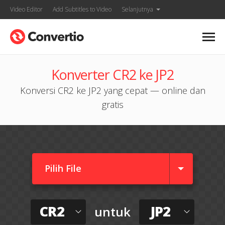
Video Editor
Add Subtitles to Video
Selanjutnya
Konverter CR2 ke JP2
Konversi CR2 ke JP2 yang cepat — online dan
gratis
Pilih File
CR2
JP2
untuk