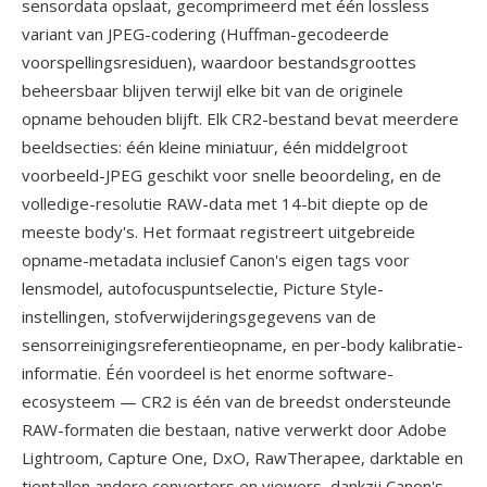
sensordata opslaat, gecomprimeerd met één lossless
variant van JPEG-codering (Huffman-gecodeerde
voorspellingsresiduen), waardoor bestandsgroottes
beheersbaar blijven terwijl elke bit van de originele
opname behouden blijft. Elk CR2-bestand bevat meerdere
beeldsecties: één kleine miniatuur, één middelgroot
voorbeeld-JPEG geschikt voor snelle beoordeling, en de
volledige-resolutie RAW-data met 14-bit diepte op de
meeste body's. Het formaat registreert uitgebreide
opname-metadata inclusief Canon's eigen tags voor
lensmodel, autofocuspuntselectie, Picture Style-
instellingen, stofverwijderingsgegevens van de
sensorreinigingsreferentieopname, en per-body kalibratie-
informatie. Één voordeel is het enorme software-
ecosysteem — CR2 is één van de breedst ondersteunde
RAW-formaten die bestaan, native verwerkt door Adobe
Lightroom, Capture One, DxO, RawTherapee, darktable en
tientallen andere converters en viewers, dankzij Canon's