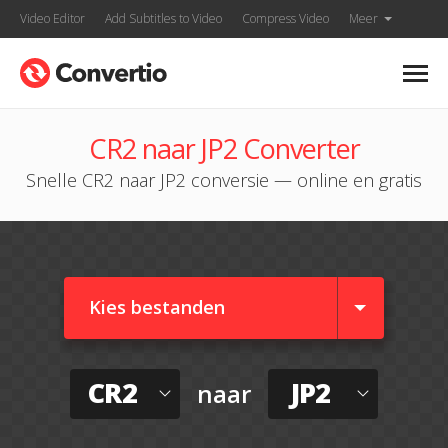
Video Editor
Add Subtitles to Video
Compress Video
Meer
CR2 naar JP2 Converter
Snelle CR2 naar JP2 conversie — online en gratis
Kies bestanden
CR2
JP2
naar