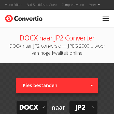
Video Editor
Add Subtitles to Video
Compress Video
Meer
DOCX naar JP2 Converter
DOCX naar JP2 conversie — JPEG 2000-uitvoer
van hoge kwaliteit online
Kies bestanden
DOCX
JP2
naar