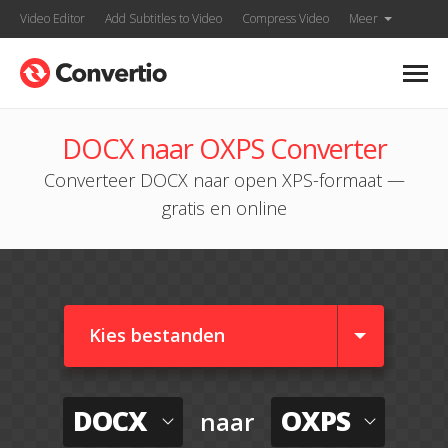
Video Editor
Add Subtitles to Video
Compress Video
Meer
DOCX naar OXPS Converter
Converteer DOCX naar open XPS-formaat —
gratis en online
Kies bestanden
DOCX
OXPS
naar