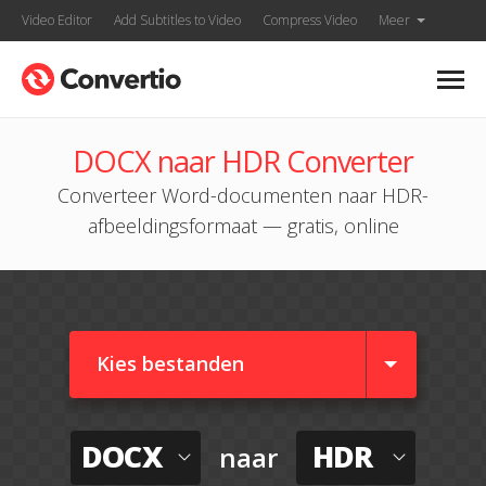
Video Editor
Add Subtitles to Video
Compress Video
Meer
DOCX naar HDR Converter
Converteer Word-documenten naar HDR-
afbeeldingsformaat — gratis, online
Kies bestanden
DOCX
HDR
naar