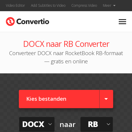
Video Editor
Add Subtitles to Video
Compress Video
Meer
DOCX naar RB Converter
Converteer DOCX naar RocketBook RB-formaat
— gratis en online
Kies bestanden
DOCX
RB
naar