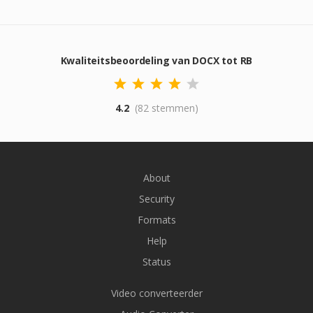
Kwaliteitsbeoordeling van DOCX tot RB
4.2
(82 stemmen)
About
Security
Formats
Help
Status
Video converteerder