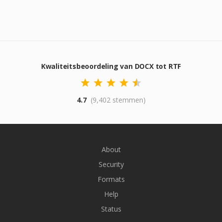
Kwaliteitsbeoordeling van DOCX tot RTF
4.7
(9,402 stemmen)
About
Security
Formats
Help
Status