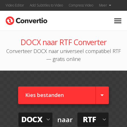
Video Editor
Add Subtitles to Video
Compress Video
Meer
DOCX naar RTF Converter
Converteer DOCX naar universeel compatibel RTF
— gratis online
Kies bestanden
DOCX
RTF
naar