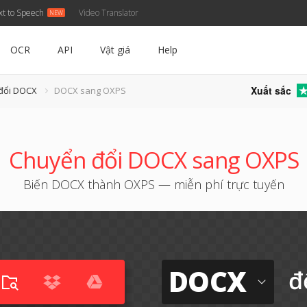
xt to Speech
Video Translator
OCR
API
Vật giá
Help
Xuất sắc
 đổi DOCX
DOCX sang OXPS
Chuyển đổi DOCX sang OXPS
Biến DOCX thành OXPS — miễn phí trực tuyến
DOCX
đ