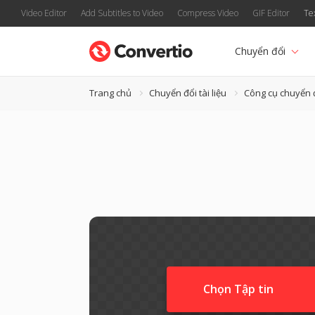
Video Editor
Add Subtitles to Video
Compress Video
GIF Editor
Te
Chuyển đổi
Trang chủ
Chuyển đổi tài liệu
Công cụ chuyển
Chọn Tập tin