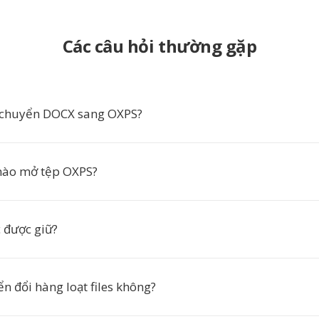
Các câu hỏi thường gặp
 chuyển DOCX sang OXPS?
ào mở tệp OXPS?
c được giữ?
n đổi hàng loạt files không?