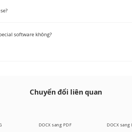
use?
pecial software không?
Chuyển đổi liên quan
G
DOCX sang PDF
DOCX sang