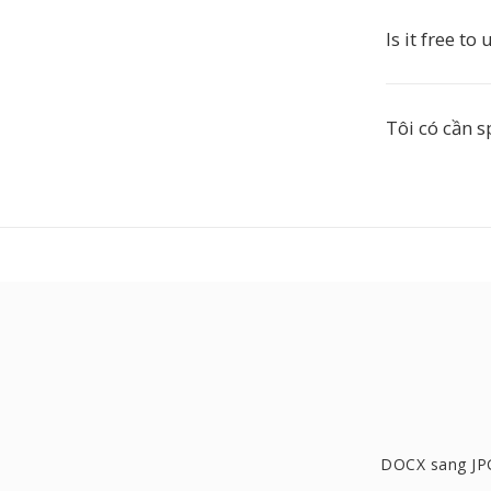
Is it free to 
Tôi có cần s
DOCX sang JP