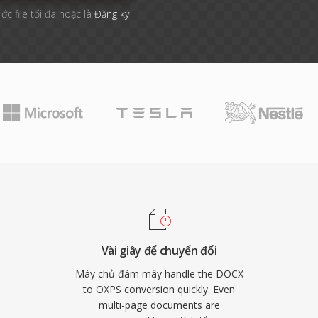
ớc file tối đa hoặc là
Đăng ký
Vài giây để chuyển đổi
Máy chủ đám mây handle the DOCX
to OXPS conversion quickly. Even
multi-page documents are