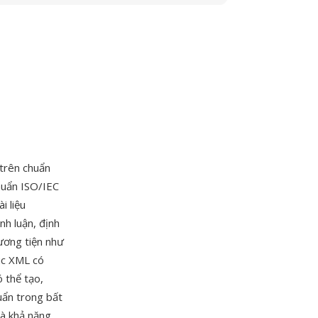
trên chuẩn
huẩn ISO/IEC
i liệu
nh luận, định
ương tiện như
úc XML có
ó thể tạo,
uẩn trong bất
và khả năng