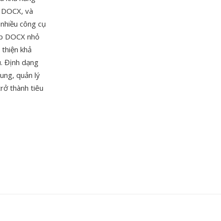
ợ DOCX, và
 nhiều công cụ
tệp DOCX nhỏ
thiện khả
u. Định dạng
ung, quản lý
rở thành tiêu