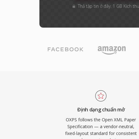
Thả tập tin ở đây. 1 GB Kích thư
Định dạng chuẩn mở
OXPS follows the Open XML Paper
Specification — a vendor-neutral,
fixed-layout standard for consistent