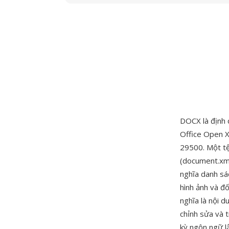
DOCX là định 
Office Open 
29500. Một tệp
(document.xml)
nghĩa danh sá
hình ảnh và đ
nghĩa là nội d
chỉnh sửa và 
kỳ ngôn ngữ l