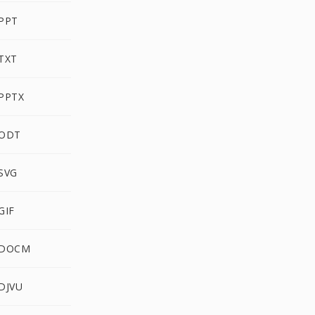
 PPT
TXT
 PPTX
 ODT
SVG
GIF
 DOCM
DJVU