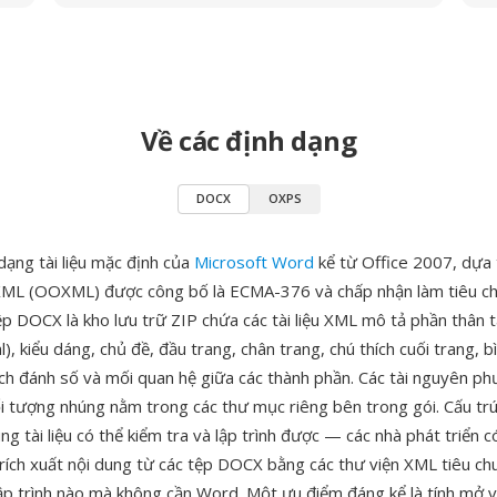
Về các định dạng
DOCX
OXPS
dạng tài liệu mặc định của
Microsoft Word
kể từ Office 2007, dựa 
XML (OOXML) được công bố là ECMA-376 và chấp nhận làm tiêu c
 DOCX là kho lưu trữ ZIP chứa các tài liệu XML mô tả phần thân tà
, kiểu dáng, chủ đề, đầu trang, chân trang, chú thích cuối trang, bì
ch đánh số và mối quan hệ giữa các thành phần. Các tài nguyên ph
ối tượng nhúng nằm trong các thư mục riêng bên trong gói. Cấu tr
ung tài liệu có thể kiểm tra và lập trình được — các nhà phát triển c
trích xuất nội dung từ các tệp DOCX bằng các thư viện XML tiêu ch
ập trình nào mà không cần Word. Một ưu điểm đáng kể là tính mở 