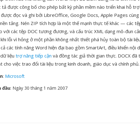
c tả được công bố cho phép bất kỳ phần mềm nào triển khai hỗ tr
 được đọc và ghi bởi LibreOffice, Google Docs, Apple Pages cùng
 nền tảng. Nén ZIP tích hợp là một thế mạnh thực tế khác — các 
o với các tệp DOC tương đương, và cấu trúc XML dạng mô-đun cải 
khi lỗi vì hỏng ở một phần không nhất thiết phá hủy toàn bộ tài liệ
 cả các tính năng Word hiện đại bao gồm SmartArt, điều khiển nội d
 dữ liệu
trợ năng tiếp cận
và đồng tác giả thời gian thực. DOCX đã t
 cho việc trao đổi tài liệu trong kinh doanh, giáo dục và chính phủ.
ển
:
Microsoft
n đầu
: Ngày 30 tháng 1 năm 2007