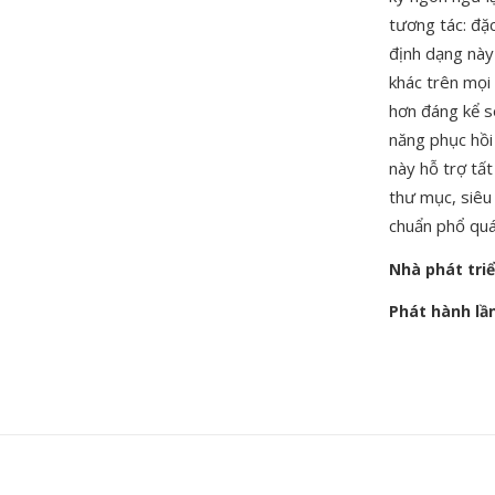
tương tác: đặ
định dạng này
khác trên mọi
hơn đáng kể s
năng phục hồi 
này hỗ trợ tất
thư mục, siêu
chuẩn phổ quát
Nhà phát tri
Phát hành lầ