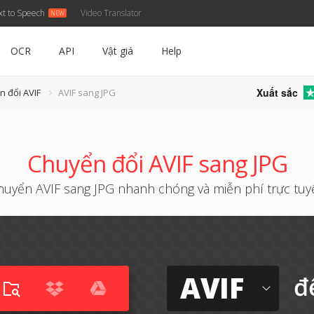
xt to Speech
Video Translator
OCR
API
Vật giá
Help
Xuất sắc
n đổi AVIF
AVIF sang JPG
Chuyển đổi AVIF sang JPG
huyển AVIF sang JPG nhanh chóng và miễn phí trực tuy
AVIF
đ