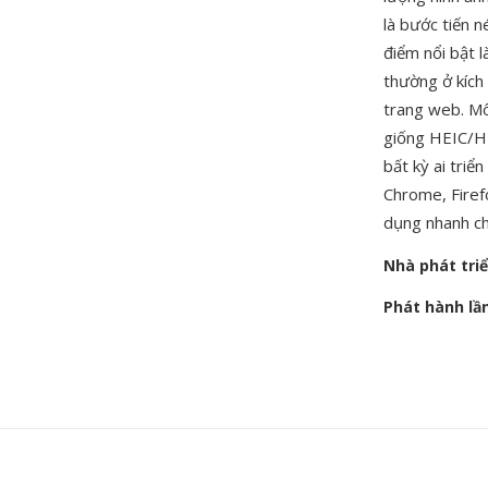
là bước tiến 
điểm nổi bật l
thường ở kích 
trang web. Mô
giống HEIC/HE
bất kỳ ai triể
Chrome, Firef
dụng nhanh c
Nhà phát tri
Phát hành lầ