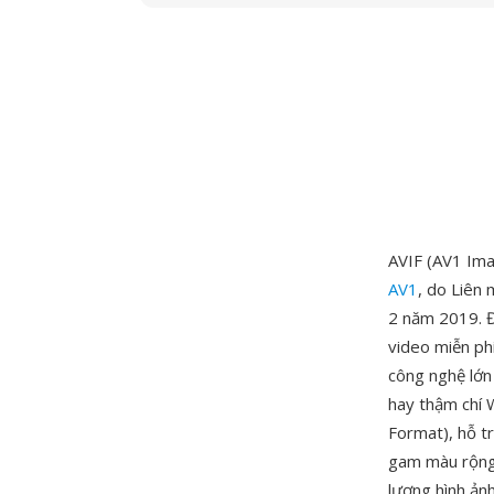
AVIF (AV1 Ima
AV1
, do Liên
2 năm 2019. Đ
video miễn ph
công nghệ lớn
hay thậm chí 
Format), hỗ tr
gam màu rộng 
lượng hình ả