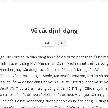
Về các định dạng
AVIF
JPG
ge File Format) là định dạng ảnh hiện đại được phát triển từ bộ m
 minh Truyền thông Mở (Alliance for Open Media) phát triển và côn
ịnh dạng này tận dụng các công cụ mã hóa nội khung của AV1 —
í bản quyền được Google, Apple, Microsoft, Amazon, Netflix và nh
 hậu thuẫn — để nén ảnh tĩnh với hiệu suất vượt trội đáng kể so v
WebP. AVIF lưu trữ ảnh trong vùng chứa HEIF (High Efficiency Ima
ợ cả nén có mất dữ liệu và không mất dữ liệu, HDR (dải tần nhạy s
lên đến 12-bit, kênh trong suốt alpha và chuỗi ảnh động. Ở cùng
nh, tệp AVIF thường nhỏ hơn 30-50% so với WebP và 50-70% so v