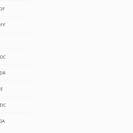
PDF
IFF
I
DOC
HDR
PE
EIC
TGA