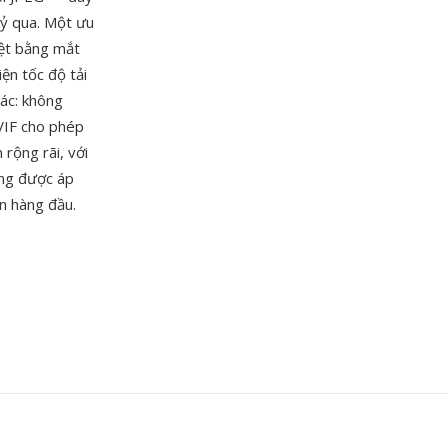
kỷ qua. Một ưu
iệt bằng mắt
ện tốc độ tải
ác: không
VIF cho phép
 rộng rãi, với
ang được áp
ên hàng đầu.