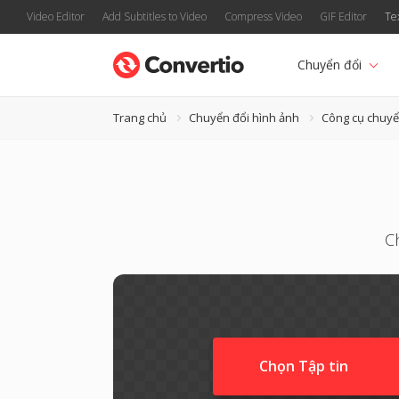
Video Editor
Add Subtitles to Video
Compress Video
GIF Editor
Te
Chuyển đổi
Trang chủ
Chuyển đổi hình ảnh
Công cụ chuyể
C
Chọn Tập tin