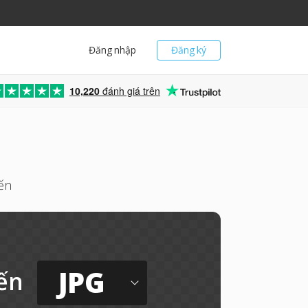
Đăng nhập
Đăng ký
10,220
đánh giá trên
ến
JPG
ến