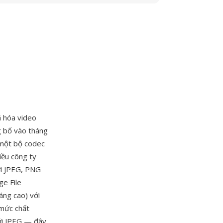
ã hóa video
g bố vào tháng
 một bộ codec
iều công ty
ới JPEG, PNG
ge File
áng cao) với
 mức chất
ới JPEG — đây