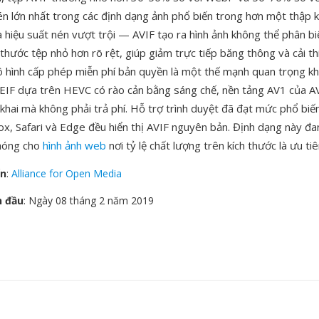
nén lớn nhất trong các định dạng ảnh phổ biến trong hơn một thập 
à hiệu suất nén vượt trội — AVIF tạo ra hình ảnh không thể phân b
thước tệp nhỏ hơn rõ rệt, giúp giảm trực tiếp băng thông và cải thi
 hình cấp phép miễn phí bản quyền là một thế mạnh quan trọng kh
IF dựa trên HEVC có rào cản bằng sáng chế, nền tảng AV1 của A
n khai mà không phải trả phí. Hỗ trợ trình duyệt đã đạt mức phổ biến
ox, Safari và Edge đều hiển thị AVIF nguyên bản. Định dạng này đ
hóng cho
hình ảnh web
nơi tỷ lệ chất lượng trên kích thước là ưu ti
ển
:
Alliance for Open Media
n đầu
: Ngày 08 tháng 2 năm 2019