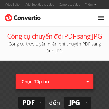
Video Editor
Add Subtitles to Video
Compress Video
Thêm
Công cụ chuyển đổi PDF sang JPG
Công cụ trực tuyến miễn phí chuyển PDF sang
ảnh JPG
Chọn Tập tin
PDF
JPG
đến