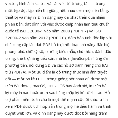
vector, hình ảnh raster và các yếu tố tương tác — trong
một tệp độc lập hiển thị giống hệt nhau trên mọi nền tảng,
thiết bị và máy in. Định dạng này đã phát triển qua nhiều
phiên bản, đạt đỉnh với việc được chấp nhận làm tiêu chuẩn
quốc tế ISO 32000-1 vào năm 2008 (PDF 1.7) và ISO
32000-2 vào năm 2017 (PDF 2.0), đảm bảo tính độc lập với
nhà cung cấp lâu dài. PDF hỗ trợ một loạt khả năng đặc biệt
phong phú: chữ ký số, trường biểu mẫu, chú thích, đánh dấu
trang, thẻ trợ năng tiếp cận, mã hóa, JavaScript, nhúng đa
phương tiện, nội dung 3D và các hồ sơ dành riêng cho lưu
trữ (PDF/A). Một ưu điểm là độ trung thực hình ảnh tuyệt
đối — một tài liệu PDF trông giống hệt nhau dù được mở
trên Windows, macOS, Linux, iOS hay Android, in trên bất
kỳ máy in nào hoặc xem sau hàng thập kỷ kể từ khi tạo. Hỗ
trợ phần mềm toàn cầu là một thế mạnh cốt lõi khác: trình
xem PDF được tích hợp sẵn trong mọi hệ điều hành và trình
duyệt web lớn, và định dạng này được đọc bởi hàng trăm