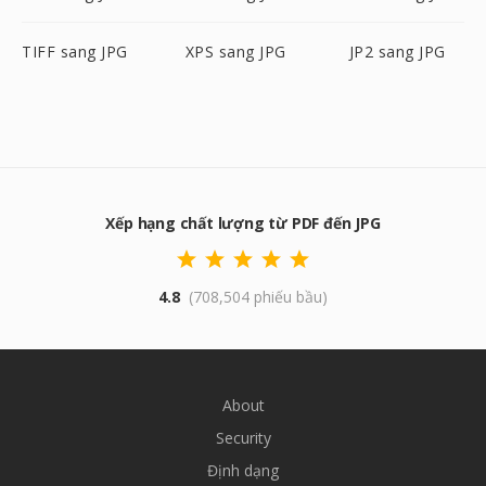
TIFF sang JPG
XPS sang JPG
JP2 sang JPG
Xếp hạng chất lượng từ PDF đến JPG
4.8
(708,504 phiếu bầu)
About
Security
Định dạng