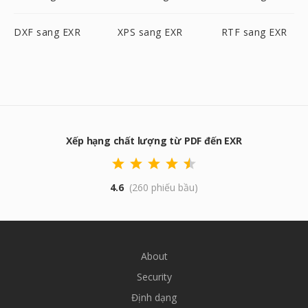
DXF sang EXR
XPS sang EXR
RTF sang EXR
Xếp hạng chất lượng từ PDF đến EXR
4.6
(260 phiếu bầu)
About
Security
Định dạng