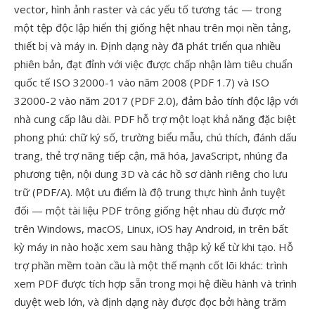
vector, hình ảnh raster và các yếu tố tương tác — trong
một tệp độc lập hiển thị giống hệt nhau trên mọi nền tảng,
thiết bị và máy in. Định dạng này đã phát triển qua nhiều
phiên bản, đạt đỉnh với việc được chấp nhận làm tiêu chuẩn
quốc tế ISO 32000-1 vào năm 2008 (PDF 1.7) và ISO
32000-2 vào năm 2017 (PDF 2.0), đảm bảo tính độc lập với
nhà cung cấp lâu dài. PDF hỗ trợ một loạt khả năng đặc biệt
phong phú: chữ ký số, trường biểu mẫu, chú thích, đánh dấu
trang, thẻ trợ năng tiếp cận, mã hóa, JavaScript, nhúng đa
phương tiện, nội dung 3D và các hồ sơ dành riêng cho lưu
trữ (PDF/A). Một ưu điểm là độ trung thực hình ảnh tuyệt
đối — một tài liệu PDF trông giống hệt nhau dù được mở
trên Windows, macOS, Linux, iOS hay Android, in trên bất
kỳ máy in nào hoặc xem sau hàng thập kỷ kể từ khi tạo. Hỗ
trợ phần mềm toàn cầu là một thế mạnh cốt lõi khác: trình
xem PDF được tích hợp sẵn trong mọi hệ điều hành và trình
duyệt web lớn, và định dạng này được đọc bởi hàng trăm