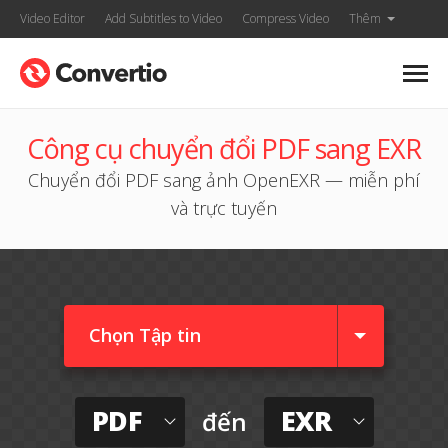
Video Editor
Add Subtitles to Video
Compress Video
Thêm
Công cụ chuyển đổi PDF sang EXR
Chuyển đổi PDF sang ảnh OpenEXR — miễn phí
và trực tuyến
Chọn Tập tin
PDF
EXR
đến