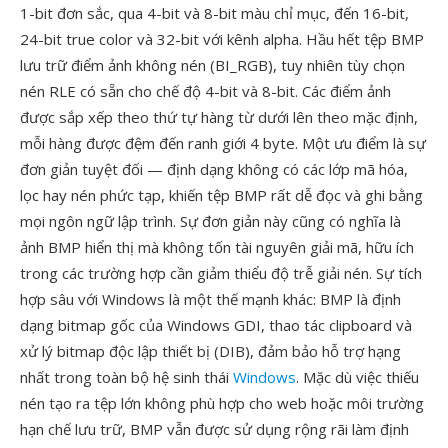
1-bit đơn sắc, qua 4-bit và 8-bit màu chỉ mục, đến 16-bit,
24-bit true color và 32-bit với kênh alpha. Hầu hết tệp BMP
lưu trữ điểm ảnh không nén (BI_RGB), tuy nhiên tùy chọn
nén RLE có sẵn cho chế độ 4-bit và 8-bit. Các điểm ảnh
được sắp xếp theo thứ tự hàng từ dưới lên theo mặc định,
mỗi hàng được đệm đến ranh giới 4 byte. Một ưu điểm là sự
đơn giản tuyệt đối — định dạng không có các lớp mã hóa,
lọc hay nén phức tạp, khiến tệp BMP rất dễ đọc và ghi bằng
mọi ngôn ngữ lập trình. Sự đơn giản này cũng có nghĩa là
ảnh BMP hiển thị mà không tốn tài nguyên giải mã, hữu ích
trong các trường hợp cần giảm thiểu độ trễ giải nén. Sự tích
hợp sâu với Windows là một thế mạnh khác: BMP là định
dạng bitmap gốc của Windows GDI, thao tác clipboard và
xử lý bitmap độc lập thiết bị (DIB), đảm bảo hỗ trợ hạng
nhất trong toàn bộ hệ sinh thái
Windows
. Mặc dù việc thiếu
nén tạo ra tệp lớn không phù hợp cho web hoặc môi trường
hạn chế lưu trữ, BMP vẫn được sử dụng rộng rãi làm định