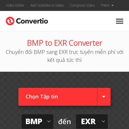
Video Editor
Add Subtitles to Video
Compress Video
Thêm
BMP to EXR Converter
Chuyển đổi BMP sang EXR trực tuyến miễn phí với
kết quả tức thì
Chọn Tập tin
BMP
EXR
đến