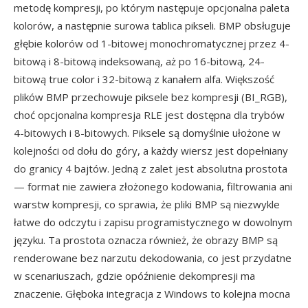
metodę kompresji, po którym następuje opcjonalna paleta
kolorów, a następnie surowa tablica pikseli. BMP obsługuje
głębie kolorów od 1-bitowej monochromatycznej przez 4-
bitową i 8-bitową indeksowaną, aż po 16-bitową, 24-
bitową true color i 32-bitową z kanałem alfa. Większość
plików BMP przechowuje piksele bez kompresji (BI_RGB),
choć opcjonalna kompresja RLE jest dostępna dla trybów
4-bitowych i 8-bitowych. Piksele są domyślnie ułożone w
kolejności od dołu do góry, a każdy wiersz jest dopełniany
do granicy 4 bajtów. Jedną z zalet jest absolutna prostota
— format nie zawiera złożonego kodowania, filtrowania ani
warstw kompresji, co sprawia, że pliki BMP są niezwykle
łatwe do odczytu i zapisu programistycznego w dowolnym
języku. Ta prostota oznacza również, że obrazy BMP są
renderowane bez narzutu dekodowania, co jest przydatne
w scenariuszach, gdzie opóźnienie dekompresji ma
znaczenie. Głęboka integracja z Windows to kolejna mocna