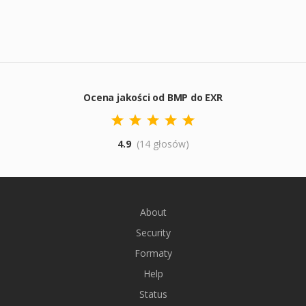
Ocena jakości od BMP do EXR
4.9
(14 głosów)
About
Security
Formaty
Help
Status