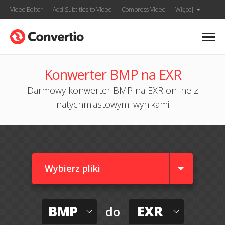
Video Editor
Add Subtitles to Video
Compress Video
Więcej
Konwerter BMP na EXR
Darmowy konwerter BMP na EXR online z
natychmiastowymi wynikami
Wybierz pliki
BMP
EXR
do