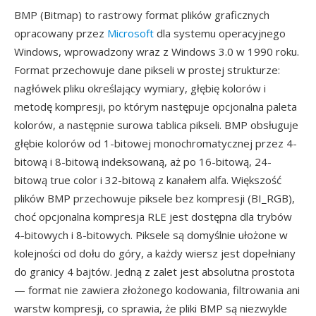
BMP (Bitmap) to rastrowy format plików graficznych
opracowany przez
Microsoft
dla systemu operacyjnego
Windows, wprowadzony wraz z Windows 3.0 w 1990 roku.
Format przechowuje dane pikseli w prostej strukturze:
nagłówek pliku określający wymiary, głębię kolorów i
metodę kompresji, po którym następuje opcjonalna paleta
kolorów, a następnie surowa tablica pikseli. BMP obsługuje
głębie kolorów od 1-bitowej monochromatycznej przez 4-
bitową i 8-bitową indeksowaną, aż po 16-bitową, 24-
bitową true color i 32-bitową z kanałem alfa. Większość
plików BMP przechowuje piksele bez kompresji (BI_RGB),
choć opcjonalna kompresja RLE jest dostępna dla trybów
4-bitowych i 8-bitowych. Piksele są domyślnie ułożone w
kolejności od dołu do góry, a każdy wiersz jest dopełniany
do granicy 4 bajtów. Jedną z zalet jest absolutna prostota
— format nie zawiera złożonego kodowania, filtrowania ani
warstw kompresji, co sprawia, że pliki BMP są niezwykle