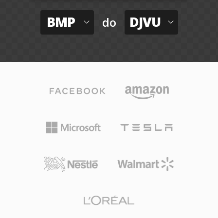
BMP
DJVU
do