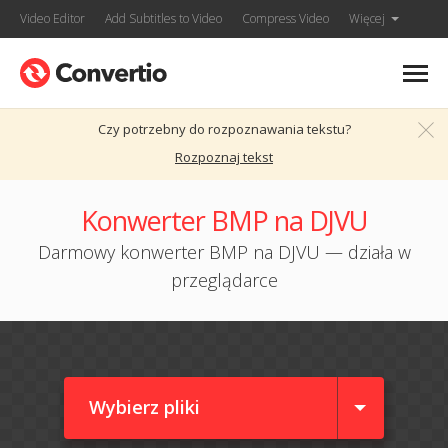
Video Editor
Add Subtitles to Video
Compress Video
Więcej
Czy potrzebny do rozpoznawania tekstu?
Rozpoznaj tekst
Konwerter BMP na DJVU
Darmowy konwerter BMP na DJVU — działa w
przeglądarce
Wybierz pliki