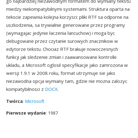
go najbardziej niezawodnym formatem do wymiany tekstu
miedzy niekompatybilnymi systemami. Struktura oparta na
tekscie zapewnia kolejna korzysci: pliki RTF sa odporne na
uszkodzenia, sa trywialnie generowane przez programy
(wymagajac jedynie łaczenia łancuchow) i moga byc
debugowane przez czytanie surowych znacznikow w
edytorze tekstu. Chociaz RTF brakuje nowoczesnych
funkcji jak sledzenie zmian i zaawansowane kontrolki
ukladu, a Microsoft oglosil specyfikacje jako zamrozona w
wersji 1.9.1 w 2008 roku, format utrzymuje sie jako
niezawodna opcja wymiany tam, gdzie nie mozna zalozyc
kompatybilnosci z
DOCX
.
Twórca
:
Microsoft
Pierwsze wydanie
: 1987