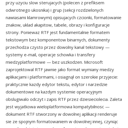
przy uzyciu slow sterujacych (polecen z prefiksem
odwrotnego ukosnika) i grup (sekcji rozdzielonych
nawiasami klamrowymi) opisujacych czcionki, formatowanie
znakow, uklad akapitow, tabele, obrazy i konfiguracje
strony. Poniewaz RTF jest fundamentalnie formatem
tekstowym bez komponentow binarnych, dokumenty
przechodza czysto przez dowolny kanal tekstowy —
systemy e-mail, operacje schowka i transfery
miedzyplatformowe — bez uszkodzen. Microsoft
zaprojektowal RTF jawnie jako format wymiany miedzy
aplikacjami i platformami, i osiagnął on szerokie przyjecie:
praktycznie kazdy edytor tekstu, edytor i narzedzie
dokumentowe na kazdym systemie operacyjnym
obslugiwalo odczyt i zapis RTF przez dziesieciolecia. Zaleta
jest wyjatkowa wieloplatformowa kompatybilnosc —
dokument RTF stworzony w dowolnej aplikacji renderuje
sie ze spojnym formatowaniem w dowolnej innej, czyniąc