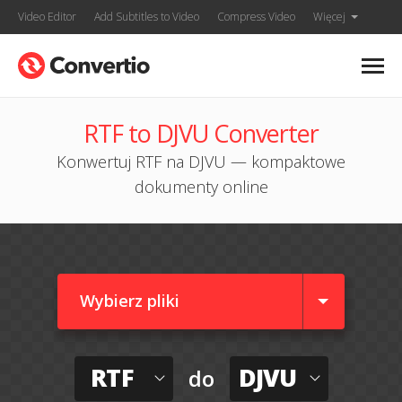
Video Editor
Add Subtitles to Video
Compress Video
Więcej
RTF to DJVU Converter
Konwertuj RTF na DJVU — kompaktowe
dokumenty online
Wybierz pliki
RTF
DJVU
do