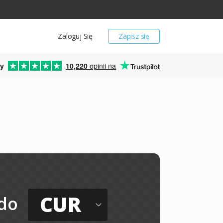
Zaloguj Się
Zapisz się
y
10,220
opinii na
o
CUR
do