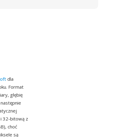
oft
dla
ku. Format
ary, głębię
 następnie
atycznej
 i 32-bitową z
B), choć
iksele są