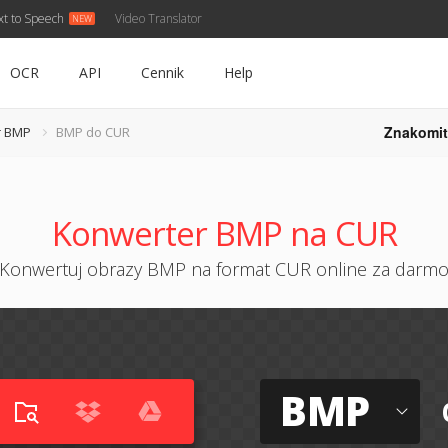
xt to Speech
Video Translator
OCR
API
Cennik
Help
Znakomit
r BMP
BMP do CUR
Konwerter BMP na CUR
Konwertuj obrazy BMP na format CUR online za darm
BMP