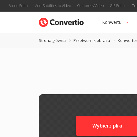
Video Editor
Add Subtitles to Video
Compress Video
GIF Editor
Te
Konwertuj
Strona główna
Przetwornik obrazu
Konwerte
Wybierz pliki