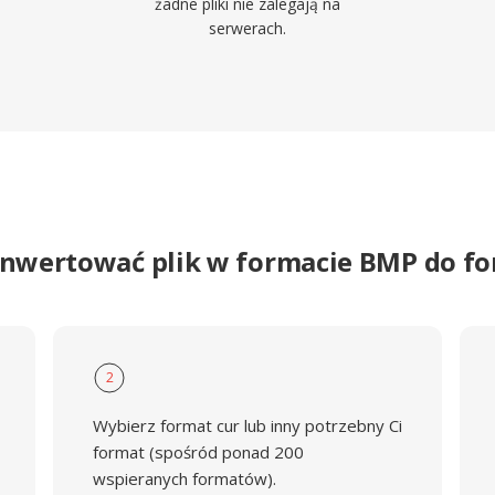
żadne pliki nie zalegają na
serwerach.
onwertować plik w formacie BMP do f
2
Wybierz format cur lub inny potrzebny Ci
format (spośród ponad 200
wspieranych formatów).