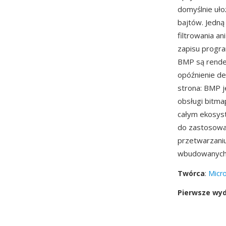
domyślnie uło
bajtów. Jedną
filtrowania an
zapisu progra
BMP są rende
opóźnienie de
strona: BMP 
obsługi bitma
całym ekosy
do zastosowa
przetwarzani
wbudowanych
Twórca
:
Micro
Pierwsze wy