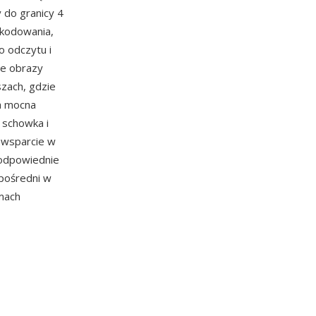
 do granicy 4
 kodowania,
o odczytu i
że obrazy
zach, gdzie
na mocna
 schowka i
 wsparcie w
eodpowiednie
pośredni w
mach