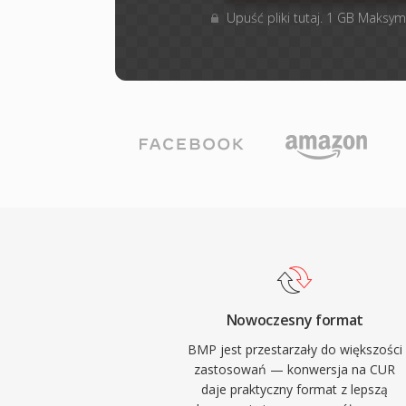
Upuść pliki tutaj. 1 GB Maksym
Nowoczesny format
BMP jest przestarzały do większości
zastosowań — konwersja na CUR
daje praktyczny format z lepszą