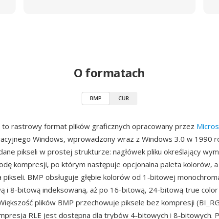
O formatach
BMP
CUR
 to rastrowy format plików graficznych opracowany przez
Micros
acyjnego Windows, wprowadzony wraz z Windows 3.0 w 1990 ro
ane pikseli w prostej strukturze: nagłówek pliku określający wymi
odę kompresji, po którym następuje opcjonalna paleta kolorów, a
a pikseli. BMP obsługuje głębie kolorów od 1-bitowej monochrom
ą i 8-bitową indeksowaną, aż po 16-bitową, 24-bitową true color
 Większość plików BMP przechowuje piksele bez kompresji (BI_RG
mpresja RLE jest dostępna dla trybów 4-bitowych i 8-bitowych. P