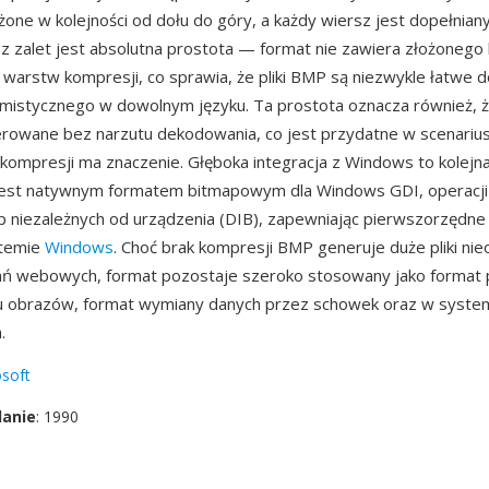
żone w kolejności od dołu do góry, a każdy wiersz jest dopełniany
 z zalet jest absolutna prostota — format nie zawiera złożonego
i warstw kompresji, co sprawia, że pliki BMP są niezwykle łatwe d
mistycznego w dowolnym języku. Ta prostota oznacza również, 
rowane bez narzutu dekodowania, co jest przydatne w scenarius
kompresji ma znaczenie. Głęboka integracja z Windows to kolej
jest natywnym formatem bitmapowym dla Windows GDI, operacji
p niezależnych od urządzenia (DIB), zapewniając pierwszorzędne
stemie
Windows
. Choć brak kompresji BMP generuje duże pliki ni
ń webowych, format pozostaje szeroko stosowany jako format 
u obrazów, format wymiany danych przez schowek oraz w syste
.
soft
danie
: 1990