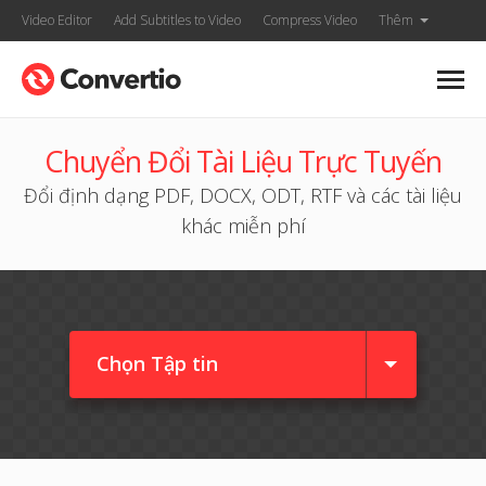
Video Editor
Add Subtitles to Video
Compress Video
Thêm
Chuyển Đổi Tài Liệu Trực Tuyến
Đổi định dạng PDF, DOCX, ODT, RTF và các tài liệu
khác miễn phí
Chọn Tập tin