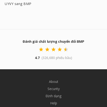
UYVY sang BMP
Đánh giá chất lượng chuyển đổi BMP
4.7
(326,680 phiếu bầu)
About
Security
Định dạng
Help