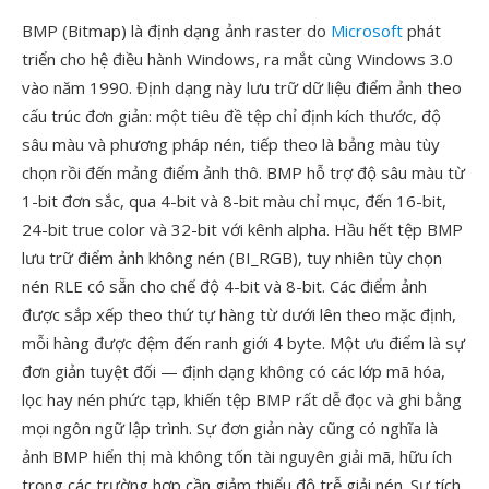
BMP (Bitmap) là định dạng ảnh raster do
Microsoft
phát
triển cho hệ điều hành Windows, ra mắt cùng Windows 3.0
vào năm 1990. Định dạng này lưu trữ dữ liệu điểm ảnh theo
cấu trúc đơn giản: một tiêu đề tệp chỉ định kích thước, độ
sâu màu và phương pháp nén, tiếp theo là bảng màu tùy
chọn rồi đến mảng điểm ảnh thô. BMP hỗ trợ độ sâu màu từ
1-bit đơn sắc, qua 4-bit và 8-bit màu chỉ mục, đến 16-bit,
24-bit true color và 32-bit với kênh alpha. Hầu hết tệp BMP
lưu trữ điểm ảnh không nén (BI_RGB), tuy nhiên tùy chọn
nén RLE có sẵn cho chế độ 4-bit và 8-bit. Các điểm ảnh
được sắp xếp theo thứ tự hàng từ dưới lên theo mặc định,
mỗi hàng được đệm đến ranh giới 4 byte. Một ưu điểm là sự
đơn giản tuyệt đối — định dạng không có các lớp mã hóa,
lọc hay nén phức tạp, khiến tệp BMP rất dễ đọc và ghi bằng
mọi ngôn ngữ lập trình. Sự đơn giản này cũng có nghĩa là
ảnh BMP hiển thị mà không tốn tài nguyên giải mã, hữu ích
trong các trường hợp cần giảm thiểu độ trễ giải nén. Sự tích