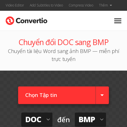
Video Editor
Add Subtitles to Video
Compress Video
Thêm
Chuyển đổi DOC sang BMP
Chuyển tài liệu Word sang ảnh BMP — miễn phí
trực tuyến
Chọn Tập tin
DOC
BMP
đến