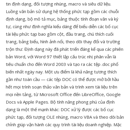
tin định dạng, đối tượng nhúng, macro và siêu dữ liệu.
Luồng văn bản sử dụng hệ thống phức tạp gồm các chuỗi
định dạng, bộ mô tả mục, bảng thuộc tính đoạn văn và ký
tự, cùng như định nghĩa kiểu dáng để biểu diễn các bố cục
tài liệu phức tạp bao gồm cột, đầu trang, chú thích cuối
trang, bảng biểu, hình ảnh nổi, theo dõi thay đổi và trường
trộn thư. Định dạng này đã phát triển đáng kể qua các phiên
bản Word, với Word 97 thiết lập cấu trúc nhị phân vẫn là
tiêu chuẩn cho đến Word 2003 và tạo ra các tệp .doc phổ
biến nhất ngày nay. Một ưu điểm là khả năng tương thích
gần như toàn cầu — các tệp DOC có thể được mở bởi hầu
hết mọi trình soạn thảo văn bản và trình xem tài liệu trên
mọi nền tảng, từ Microsoft Office đến LibreOffice, Google
Docs và Apple Pages. Bộ tính năng phong phú của định
dạng là một thế mạnh khác: DOC xử lý được các bố cục
phức tạp, đối tượng OLE nhúng, macro VBA và theo dõi bản
chỉnh giúp vận hành các quy trình tài liệu doanh nghiệp. Mặc