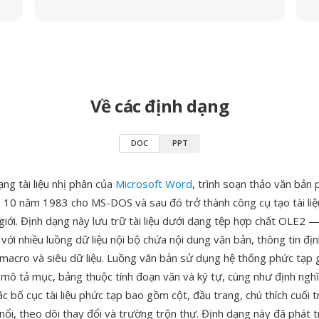
Về các định dạng
DOC
PPT
ng tài liệu nhị phân của
Microsoft Word
, trình soạn thảo văn bản 
 10 năm 1983 cho MS-DOS và sau đó trở thành công cụ tạo tài liệu
 giới. Định dạng này lưu trữ tài liệu dưới dạng tệp hợp chất OLE2
với nhiều luồng dữ liệu nội bộ chứa nội dung văn bản, thông tin đị
macro và siêu dữ liệu. Luồng văn bản sử dụng hệ thống phức tạp 
 mô tả mục, bảng thuộc tính đoạn văn và ký tự, cùng như định nghĩ
ác bố cục tài liệu phức tạp bao gồm cột, đầu trang, chú thích cuối 
 nổi, theo dõi thay đổi và trường trộn thư. Định dạng này đã phát t