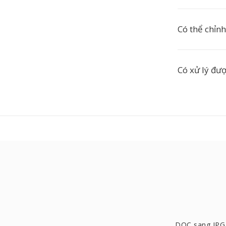
Có thể chỉn
Có xử lý đượ
DOC sang JPG