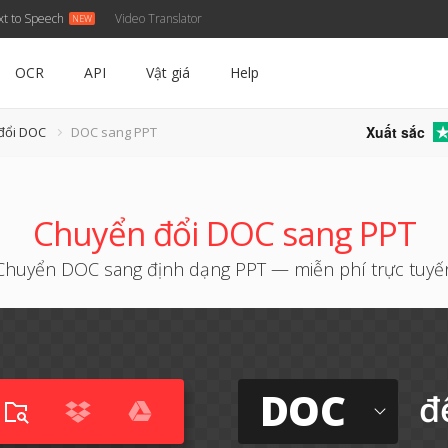
xt to Speech
Video Translator
OCR
API
Vật giá
Help
Xuất sắc
đổi DOC
DOC sang PPT
Chuyển đổi DOC sang PPT
Chuyển DOC sang định dạng PPT — miễn phí trực tuyế
DOC
đ