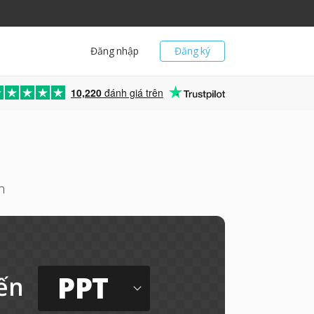
Đăng nhập
Đăng ký
10,220
đánh giá trên
n
PPT
ến