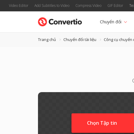
Video Editor
Add Subtitles to Video
Compress Video
GIF Editor
Te
Chuyển đổi
Trang chủ
Chuyển đổi tài liệu
Công cụ chuyển 
Chọn Tập tin