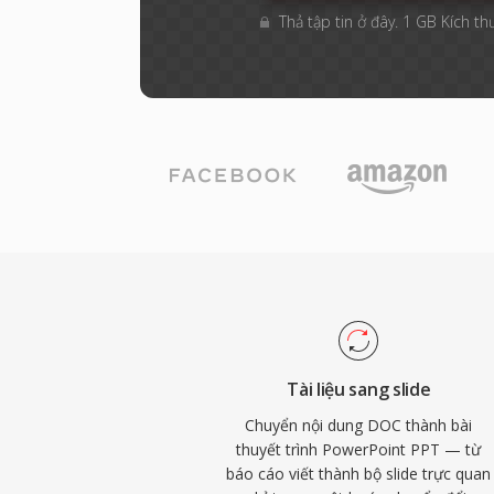
Thả tập tin ở đây. 1 GB Kích th
Tài liệu sang slide
Chuyển nội dung DOC thành bài
thuyết trình PowerPoint PPT — từ
báo cáo viết thành bộ slide trực quan