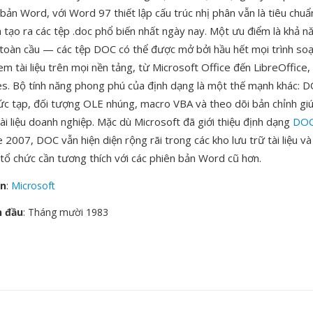
bản Word, với Word 97 thiết lập cấu trúc nhị phân vẫn là tiêu chu
tạo ra các tệp .doc phổ biến nhất ngày nay. Một ưu điểm là khả 
 toàn cầu — các tệp DOC có thể được mở bởi hầu hết mọi trình so
em tài liệu trên mọi nền tảng, từ Microsoft Office đến LibreOffic
s. Bộ tính năng phong phú của định dạng là một thế mạnh khác: D
ức tạp, đối tượng OLE nhúng, macro VBA và theo dõi bản chỉnh gi
tài liệu doanh nghiệp. Mặc dù Microsoft đã giới thiệu định dạng
DO
 2007, DOC vẫn hiện diện rộng rãi trong các kho lưu trữ tài liệu và
 tổ chức cần tương thích với các phiên bản Word cũ hơn.
ển
:
Microsoft
n đầu
: Tháng mười 1983