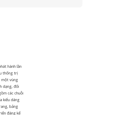
phát hành lần
 thống trị
 — một vùng
nh dạng, đối
gồm các chuỗi
a kiểu dáng
trang, bảng
riển đáng kể