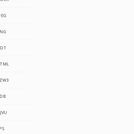
PEG
PNG
ODT
HTML
AZW3
PDB
JVU
PS