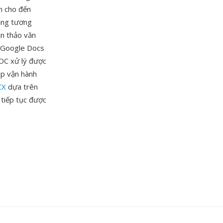
ẩn cho đến
năng tương
ạn thảo văn
e, Google Docs
OC xử lý được
úp vận hành
CX
dựa trên
 tiếp tục được