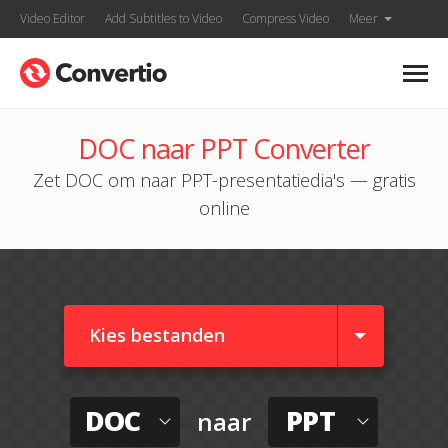
Video Editor
Add Subtitles to Video
Compress Video
Meer
DOC naar PPT Converter
Zet DOC om naar PPT-presentatiedia's — gratis
online
Kies bestanden
DOC
PPT
naar