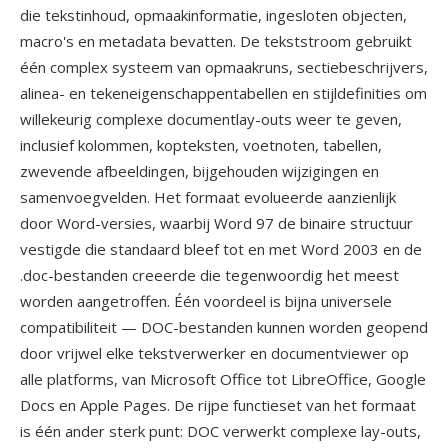
die tekstinhoud, opmaakinformatie, ingesloten objecten,
macro's en metadata bevatten. De tekststroom gebruikt
één complex systeem van opmaakruns, sectiebeschrijvers,
alinea- en tekeneigenschappentabellen en stijldefinities om
willekeurig complexe documentlay-outs weer te geven,
inclusief kolommen, kopteksten, voetnoten, tabellen,
zwevende afbeeldingen, bijgehouden wijzigingen en
samenvoegvelden. Het formaat evolueerde aanzienlijk
door Word-versies, waarbij Word 97 de binaire structuur
vestigde die standaard bleef tot en met Word 2003 en de
.doc-bestanden creeerde die tegenwoordig het meest
worden aangetroffen. Één voordeel is bijna universele
compatibiliteit — DOC-bestanden kunnen worden geopend
door vrijwel elke tekstverwerker en documentviewer op
alle platforms, van Microsoft Office tot LibreOffice, Google
Docs en Apple Pages. De rijpe functieset van het formaat
is één ander sterk punt: DOC verwerkt complexe lay-outs,