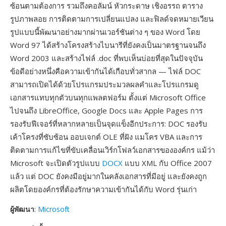
ซ้อนตามต้องการ รวมถึงคอลัมน์ หัวกระดาษ เชิงอรรถ ตาราง
รูปภาพลอย การติดตามการเปลี่ยนแปลง และฟิลด์จดหมายเวียน
รูปแบบนี้พัฒนาอย่างมากผ่านเวอร์ชันต่าง ๆ ของ Word โดย
Word 97 ได้สร้างโครงสร้างไบนารีที่ยังคงเป็นมาตรฐานจนถึง
Word 2003 และสร้างไฟล์ .doc ที่พบเห็นบ่อยที่สุดในปัจจุบัน
ข้อดีอย่างหนึ่งคือความเข้ากันได้เกือบทั่วสากล — ไฟล์ DOC
สามารถเปิดได้ด้วยโปรแกรมประมวลผลคำและโปรแกรมดู
เอกสารแทบทุกตัวบนทุกแพลตฟอร์ม ตั้งแต่ Microsoft Office
ไปจนถึง LibreOffice, Google Docs และ Apple Pages การ
รองรับฟีเจอร์ที่หลากหลายเป็นจุดแข็งอีกประการ: DOC รองรับ
เค้าโครงที่ซับซ้อน ออบเจกต์ OLE ที่ฝัง แมโคร VBA และการ
ติดตามการแก้ไขที่ขับเคลื่อนเวิร์กโฟลว์เอกสารขององค์กร แม้ว่า
Microsoft จะเปิดตัวรูปแบบ
DOCX
แบบ XML กับ Office 2007
แล้ว แต่ DOC ยังคงมีอยู่มากในคลังเอกสารที่มีอยู่ และยังคงถูก
ผลิตโดยองค์กรที่ต้องรักษาความเข้ากันได้กับ Word รุ่นเก่า
ผู้พัฒนา
:
Microsoft