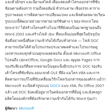
และตัวอักษร และนิยามสไตล์ เพื่อแสดงเค้าโครงเอกสารที่ซับ
ซ้อนตามต้องการ รวมถึงคอลัมน์ หัวกระดาษ เชิงอรรถ ตาราง
รูปภาพลอย การติดตามการเปลี่ยนแปลง และฟิลด์จดหมายเวียน
รูปแบบนี้พัฒนาอย่างมากผ่านเวอร์ชันต่าง ๆ ของ Word โดย
Word 97 ได้สร้างโครงสร้างไบนารีที่ยังคงเป็นมาตรฐานจนถึง
Word 2003 และสร้างไฟล์ .doc ที่พบเห็นบ่อยที่สุดในปัจจุบัน
ข้อดีอย่างหนึ่งคือความเข้ากันได้เกือบทั่วสากล — ไฟล์ DOC
สามารถเปิดได้ด้วยโปรแกรมประมวลผลคำและโปรแกรมดู
เอกสารแทบทุกตัวบนทุกแพลตฟอร์ม ตั้งแต่ Microsoft Office
ไปจนถึง LibreOffice, Google Docs และ Apple Pages การ
รองรับฟีเจอร์ที่หลากหลายเป็นจุดแข็งอีกประการ: DOC รองรับ
เค้าโครงที่ซับซ้อน ออบเจกต์ OLE ที่ฝัง แมโคร VBA และการ
ติดตามการแก้ไขที่ขับเคลื่อนเวิร์กโฟลว์เอกสารขององค์กร แม้ว่า
Microsoft จะเปิดตัวรูปแบบ
DOCX
แบบ XML กับ Office 2007
แล้ว แต่ DOC ยังคงมีอยู่มากในคลังเอกสารที่มีอยู่ และยังคงถูก
ผลิตโดยองค์กรที่ต้องรักษาความเข้ากันได้กับ Word รุ่นเก่า
ผู้พัฒนา
:
Microsoft