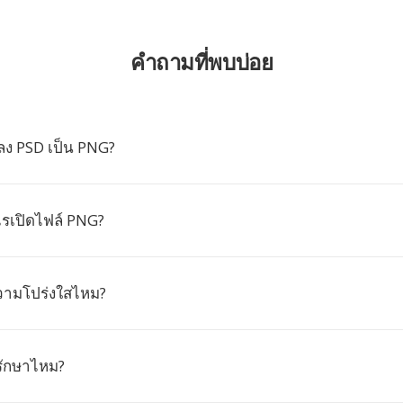
คำถามที่พบบ่อย
ง PSD เป็น PNG?
รเปิดไฟล์ PNG?
วามโปร่งใสไหม?
รักษาไหม?