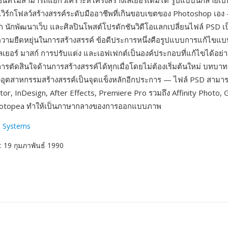
นที่ไม่สามารถแยกวิเคราะห์โครงสร้างเลเยอร์เต็มได้ รูปแบบนี้กลาย
เวิร์กโฟลว์สร้างสรรค์ระดับมืออาชีพที่เกินขอบเขตของ Photoshop เอง
นักพัฒนาเว็บ และศิลปินโพสต์โปรดักชันวิดีโอแลกเปลี่ยนไฟล์ PSD เ
ความยืดหยุ่นในการสร้างสรรค์ ข้อดีประการหนึ่งคือรูปแบบการแก้ไข
ลเยอร์ มาสก์ การปรับแต่ง และเอฟเฟกต์เป็นองค์ประกอบที่แก้ไขได้อย่า
รตัดสินใจด้านการสร้างสรรค์ได้ทุกเมื่อโดยไม่ต้องเริ่มต้นใหม่ บทบ
อุตสาหกรรมสร้างสรรค์เป็นจุดแข็งหลักอีกประการ — ไฟล์ PSD สามาร
ator, InDesign, After Effects, Premiere Pro รวมถึง Affinity Photo,
hotopea ทำให้เป็นภาษากลางของการออกแบบภาพ
 Systems
: 19 กุมภาพันธ์ 1990