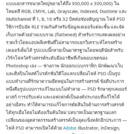
แบบเอกสารขนาดใหญ่ขยายได้ถึง 300,000 x 300,000) ใน
โหมดสี RGB, CMYK, Lab, Grayscale, Indexed, Duotone และ
Multichannel ที่ 1, 8, 16 หรือ 32 บิตต่อช่องสัญญาณ ไฟล์ PSD
ใช้การบีบอัด RLE ร่วมกันสำหรับข้อมูลเลเยอร์แต่ละชั้น และจัด
เก็บภาพตัวอย่างแบบรวม (flattened) สำหรับการแสดงผลอย่าง
รวดเร็วโดยแอปพลิเคชันที่ไม่สามารถแยกวิเคราะห์โครงสร้าง
เลเยอร์เต็มได้ รูปแบบนี้กลายเป็นมาตรฐานโดยพฤตินัยสำหรับ
เวิร์กโฟลว์สร้างสรรค์ระดับมืออาชีพที่เกินขอบเขตของ
Photoshop เอง — ช่างภาพ นักออกแบบกราฟิก นักพัฒนาเว็บ
และศิลปินโพสต์โปรดักชันวิดีโอแลกเปลี่ยนไฟล์ PSD เป็นรูป
แบบทำงานที่รักษาความยืดหยุ่นในการสร้างสรรค์ ข้อดีประการ
หนึ่งคือรูปแบบการแก้ไขแบบไม่ทำลาย — PSD รักษาทุกเลเยอร์
มาสก์ การปรับแต่ง และเอฟเฟกต์เป็นองค์ประกอบที่แก้ไขได้
อย่างอิสระ ทำให้สามารถแก้ไขการตัดสินใจด้านการสร้างสรรค์
ได้ทุกเมื่อโดยไม่ต้องเริ่มต้นใหม่ บทบาทเป็นมาตรฐานแลก
เปลี่ยนของอุตสาหกรรมสร้างสรรค์เป็นจุดแข็งหลักอีกประการ —
ไฟล์ PSD สามารถเปิดได้ด้วย
Adobe
Illustrator, InDesign,